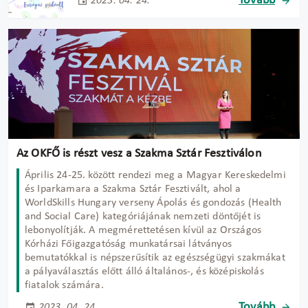
Tovább
2023. 04. 24.
Az OKFŐ is részt vesz a Szakma Sztár Fesztiválon
Április 24-25. között rendezi meg a Magyar Kereskedelmi
és Iparkamara a Szakma Sztár Fesztivált, ahol a
WorldSkills Hungary verseny Ápolás és gondozás (Health
and Social Care) kategóriájának nemzeti döntőjét is
lebonyolítják. A megmérettetésen kívül az Országos
Kórházi Főigazgatóság munkatársai látványos
bemutatókkal is népszerűsítik az egészségügyi szakmákat
a pályaválasztás előtt álló általános-, és középiskolás
fiatalok számára.
Tovább
2023. 04. 24.