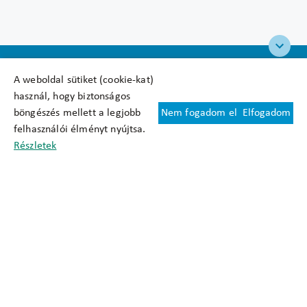
A weboldal sütiket (cookie-kat)
használ, hogy biztonságos
böngészés mellett a legjobb
Nem fogadom el
Elfogadom
Felhasználási feltételek
felhasználói élményt nyújtsa.
Cookie nyilatkozat
Részletek
Adatkezelési tájékoztató
Oldaltérkép
Közadatkereső
Akadálymentesítési nyilatkozat