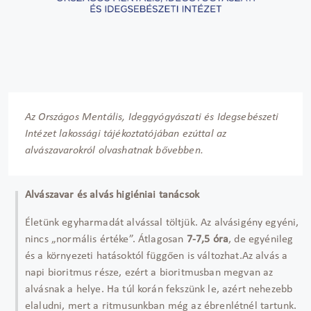
Az Országos Mentális, Ideggyógyászati és Idegsebészeti
Intézet lakossági tájékoztatójában ezúttal az
alvászavarokról olvashatnak bővebben.
Alvászavar és alvás higiéniai tanácsok
Életünk egyharmadát alvással töltjük. Az alvásigény egyéni,
nincs „normális értéke”. Átlagosan
7-7,5 óra
, de egyénileg
és a környezeti hatásoktól függően is változhat.Az alvás a
napi bioritmus része, ezért a bioritmusban megvan az
alvásnak a helye. Ha túl korán fekszünk le, azért nehezebb
elaludni, mert a ritmusunkban még az ébrenlétnél tartunk.