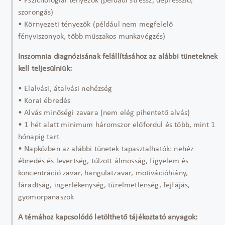
• Pszichológiai tényezők (például stressz, depresszió,
szorongás)
• Környezeti tényezők (például nem megfelelő
fényviszonyok, több műszakos munkavégzés)
Inszomnia diagnózisának felállításához az alábbi tüneteknek
kell teljesülniük:
• Elalvási, átalvási nehézség
• Korai ébredés
• Alvás minőségi zavara (nem elég pihentető alvás)
• 1 hét alatt minimum háromszor előfordul és több, mint 1
hónapig tart
• Napközben az alábbi tünetek tapasztalhatók: nehéz
ébredés és levertség, túlzott álmosság, figyelem és
koncentráció zavar, hangulatzavar, motivációhiány,
fáradtság, ingerlékenység, türelmetlenség, fejfájás,
gyomorpanaszok
A témához kapcsolódó letölthető tájékoztató anyagok: