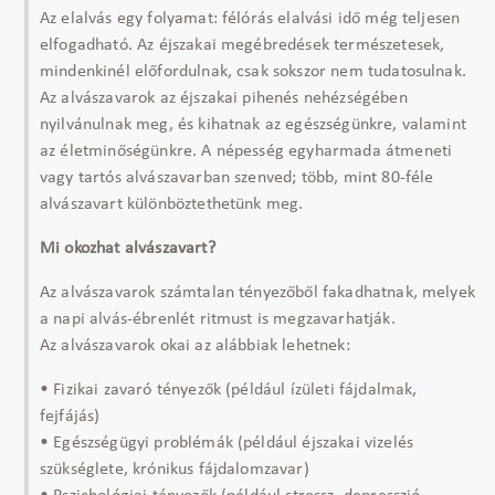
Az elalvás egy folyamat: félórás elalvási idő még teljesen
elfogadható. Az éjszakai megébredések természetesek,
mindenkinél előfordulnak, csak sokszor nem tudatosulnak.
Az alvászavarok az éjszakai pihenés nehézségében
nyilvánulnak meg, és kihatnak az egészségünkre, valamint
az életminőségünkre. A népesség egyharmada átmeneti
vagy tartós alvászavarban szenved; több, mint 80-féle
alvászavart különböztethetünk meg.
Mi okozhat alvászavart?
Az alvászavarok számtalan tényezőből fakadhatnak, melyek
a napi alvás-ébrenlét ritmust is megzavarhatják.
Az alvászavarok okai az alábbiak lehetnek:
• Fizikai zavaró tényezők (például ízületi fájdalmak,
fejfájás)
• Egészségügyi problémák (például éjszakai vizelés
szükséglete, krónikus fájdalomzavar)