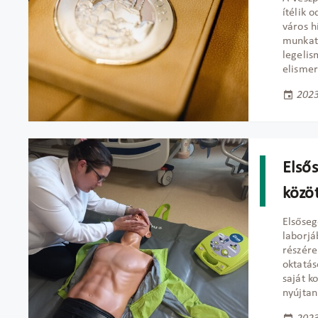
ítélik 
város h
munkat
legelis
elismer
2023
Első
közö
Elsőseg
laborjá
részére
oktatás
saját k
nyújtan