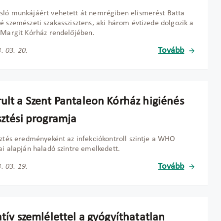
ló munkájáért vehetett át nemrégiben elismerést Batta
é szemészeti szakasszisztens, aki három évtizede dolgozik a
 Margit Kórház rendelőjében.
Tovább
. 03. 20.
rult a Szent Pantaleon Kórház higiénés
sztési programja
sztés eredményeként az infekciókontroll szintje a WHO
ai alapján haladó szintre emelkedett.
Tovább
. 03. 19.
atív szemlélettel a gyógyíthatatlan