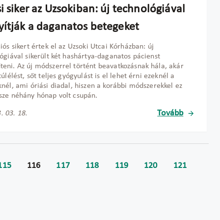
i siker az Uzsokiban: új technológiával
yítják a daganatos betegeket
iós sikert értek el az Uzsoki Utcai Kórházban: új
ógiával sikerült két hashártya-daganatos pácienst
ni. Az új módszerrel történt beavatkozásnak hála, akár
úlélést, sőt teljes gyógyulást is el lehet érni ezeknél a
nél, ami óriási diadal, hiszen a korábbi módszerekkel ez
ze néhány hónap volt csupán.
Tovább
. 03. 18.
115
116
117
118
119
120
121