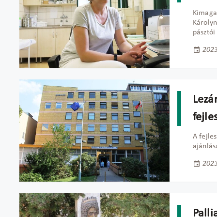
Kimagas
Károlyn
pásztói
2023
Lezá
fejle
A fejle
ajánlás
2023
Palli