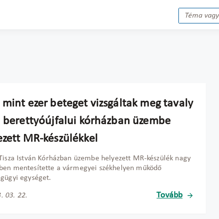
 mint ezer beteget vizsgáltak meg tavaly
a berettyóújfalui kórházban üzembe
ezett MR-készülékkel
Tisza István Kórházban üzembe helyezett MR-készülék nagy
ben mentesítette a vármegyei székhelyen működő
gügyi egységet.
Tovább
. 03. 22.