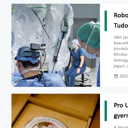
Robo
Tud
Idén ja
beavatk
jóindul
Klinika
Somogyv
jegyzi,
2023
Pro 
gyer
A Vesz