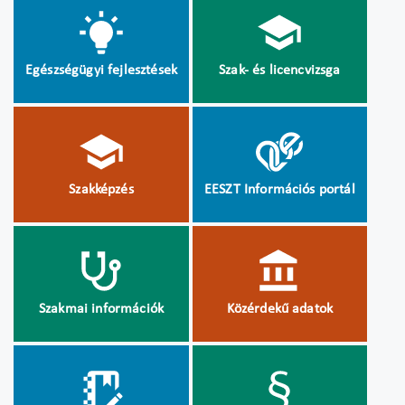
Egészségügyi fejlesztések
Szak- és licencvizsga
Szakképzés
EESZT Információs portál
Szakmai információk
Közérdekű adatok