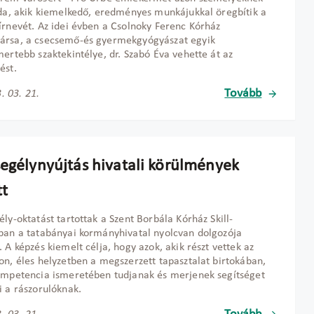
oda, akik kiemelkedő, eredményes munkájukkal öregbítik a
írnevét. Az idei évben a Csolnoky Ferenc Kórház
ársa, a csecsemő-és gyermekgyógyászat egyik
mertebb szaktekintélye, dr. Szabó Éva vehette át az
ést.
Tovább
. 03. 21.
segélynyújtás hivatali körülmények
tt
ély-oktatást tartottak a Szent Borbála Kórház Skill-
ban a tatabányai kormányhivatal nyolcvan dolgozója
. A képzés kiemelt célja, hogy azok, akik részt vettek az
on, éles helyzetben a megszerzett tapasztalat birtokában,
ompetencia ismeretében tudjanak és merjenek segítséget
i a rászorulóknak.