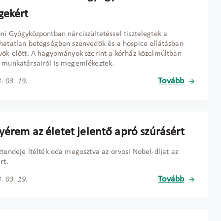
gekért
ni Gyógyközpontban nárciszültetéssel tisztelegtek a
hatatlan betegségben szenvedők és a hospice ellátásban
vők előtt. A hagyományok szerint a kórház közelmúltban
 munkatársairól is megemlékeztek.
Tovább
. 03. 19.
yérem az életet jelentő apró szúrásért
ztendeje ítélték oda megosztva az orvosi Nobel-díjat az
rt.
Tovább
. 03. 19.