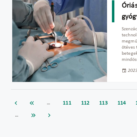
Óriás
gyóg
Szenzác
technol
megműte
ötéves t
betegek
mindöss
2023
111
112
113
114
…
…