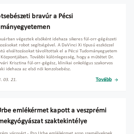
tsebészeti bravúr a Pécsi
ományegyetemen
nuárban végeztek elsőként idehaza sikeres fül-orr-gégészeti
ozásokat robot segítségével. A DaVinci Xi típusú eszközzel
atú elváltozásokat távolítottak el a Pécsi Tudományegyetem
i Központjában. További különlegesség, hogy a műtétet Dr.
ári Krisztina fül-orr-gégész, klinikai onkológus szakorvos
 aki idehaza az első női konzolsebész.
Tovább
. 03. 21.
Urbe emlékérmet kapott a veszprémi
mekgyógyászat szaktekintélye
prém városért - Pro Urbe emlékérmet azon személyeknek