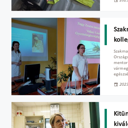
2023
Szak
koll
Szakmai
Országo
mentor
vármeg
egészs
2023
Kitü
kivá