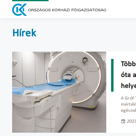
Hírek
Több
óta 
hely
A Gróf 
mérték
egészsé
2023