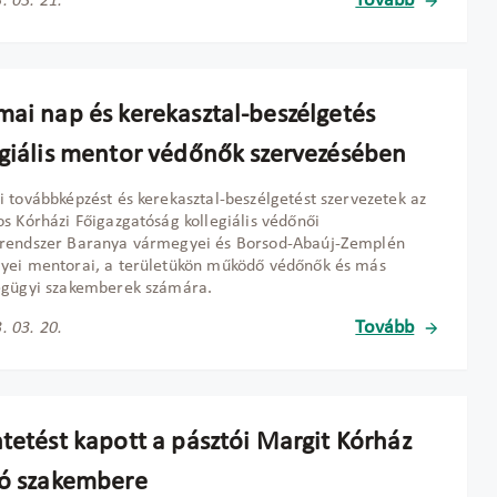
Tovább
. 03. 21.
mai nap és kerekasztal-beszélgetés
egiális mentor védőnők szervezésében
 továbbképzést és kerekasztal-beszélgetést szervezetek az
s Kórházi Főigazgatóság kollegiális védőnői
rendszer Baranya vármegyei és Borsod-Abaúj-Zemplén
yei mentorai, a területükön működő védőnők és más
égügyi szakemberek számára.
Tovább
. 03. 20.
ntetést kapott a pásztói Margit Kórház
ló szakembere