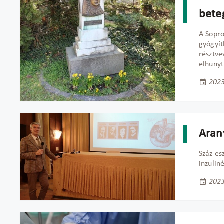
bete
A Sopro
gyógyít
résztve
elhunyt
2023
Aran
Száz es
inzuliné
2023