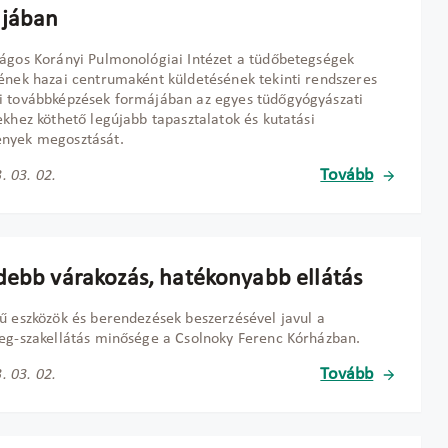
jában
ágos Korányi Pulmonológiai Intézet a tüdőbetegségek
ének hazai centrumaként küldetésének tekinti rendszeres
 továbbképzések formájában az egyes tüdőgyógyászati
ekhez köthető legújabb tapasztalatok és kutatási
nyek megosztását.
Tovább
. 03. 02.
debb várakozás, hatékonyabb ellátás
ű eszközök és berendezések beszerzésével javul a
eg-szakellátás minősége a Csolnoky Ferenc Kórházban.
Tovább
. 03. 02.