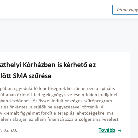
zthelyi Kórházban is kérhető az
ülött SMA szűrése
pában egyedülálló lehetőségnek köszönhetően a spinális
ófiában érintett betegek gyógykezelése minden eddiginél
ban kezdődhet. Az ősszel indult országos szűrőprogram
s és önkéntes, a szülők beleegyezésével történik. A
 kiemelt figyelmet fordít a terápiás lehetőségekre, ma
elem alapján az állam finanszírozza a Zolgensma kezelést.
Tovább
. 03. 03.