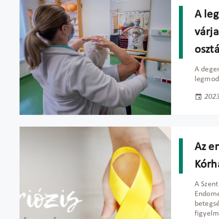
A le
várj
oszt
A degen
legmode
2023
Az e
Kórh
A Szent
Endome
betegsé
figyelm