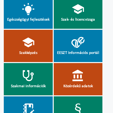
Egészségügyi fejlesztések
Szak- és licencvizsga
Szakképzés
EESZT Információs portál
Szakmai információk
Közérdekű adatok