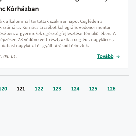
nc Kórházban
ik alkalommal tartottak szakmai napot Cegléden a
 számára, Kernács Erzsébet kollegiális védőnői mentor
ésében, a gyermekek egészségfejlesztése témakörében. A
épzésen 78 védőnő vett részt, akik a ceglédi, nagykőrösi,
 dabasi nagykátai és gyáli járásból érkeztek.
Tovább
. 03. 01.
120
121
122
123
124
125
126