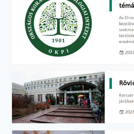
témá
Az Orsz
kezelés
szakmai
terület
eredmé
2023
Rövi
Korszer
járóbet
2023