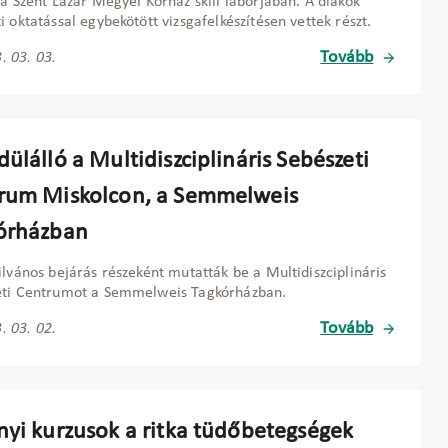
 a Szent Lázár Megyei Kórház skill laborjában. A diákok
i oktatással egybekötött vizsgafelkészítésen vettek részt.
Tovább
. 03. 03.
ülálló a Multidiszciplináris Sebészeti
rum Miskolcon, a Semmelweis
órházban
ilvános bejárás részeként mutatták be a Multidiszciplináris
eti Centrumot a Semmelweis Tagkórházban.
Tovább
. 03. 02.
nyi kurzusok a ritka tüdőbetegségek