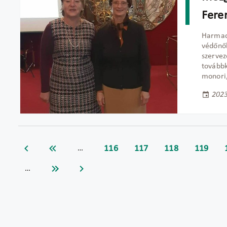
Fere
Harmad
védőnők
szervez
továbbk
monori,
2023
116
117
118
119
…
…