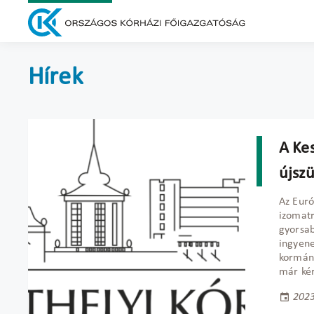
Hírek
A Kes
újsz
Az Euró
izomatr
gyorsab
ingyene
kormány
már kér
2023