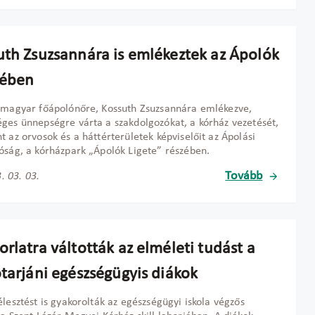
uth Zsuzsannára is emlékeztek az Ápolók
tében
 magyar főápolónőre, Kossuth Zsuzsannára emlékezve,
ges ünnepségre várta a szakdolgozókat, a kórház vezetését,
t az orvosok és a háttérterületek képviselőit az Ápolási
óság, a kórházpark „Ápolók Ligete” részében.
Tovább
. 03. 03.
rlatra váltották az elméleti tudást a
ótarjáni egészségügyis diákok
élesztést is gyakorolták az egészségügyi iskola végzős