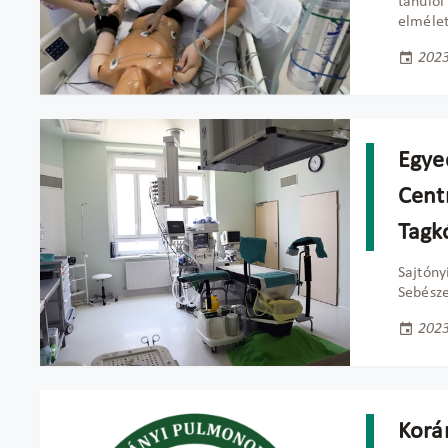
tanulói
elmélet
2023
Egyed
Cent
Tagk
Sajtóny
Sebész
2023
Korá