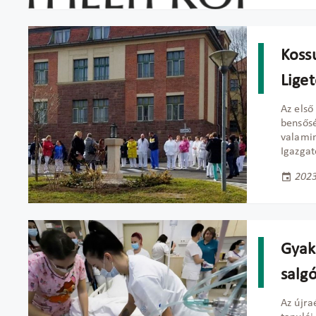
Koss
Lige
Az első
bensősé
valamin
Igazgat
2023
Gyako
salg
Az újra