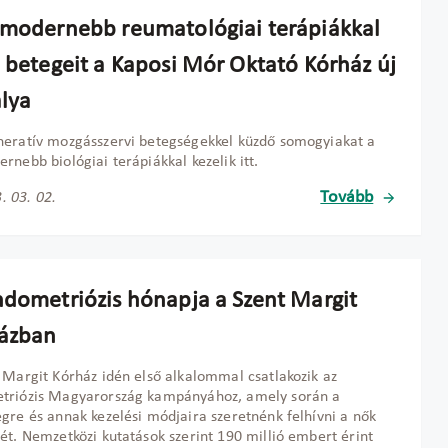
gmodernebb reumatológiai terápiákkal
a betegeit a Kaposi Mór Oktató Kórház új
álya
eratív mozgásszervi betegségekkel küzdő somogyiakat a
rnebb biológiai terápiákkal kezelik itt.
Tovább
. 03. 02.
ndometriózis hónapja a Szent Margit
ázban
 Margit Kórház idén első alkalommal csatlakozik az
triózis Magyarország kampányához, amely során a
gre és annak kezelési módjaira szeretnénk felhívni a nők
ét. Nemzetközi kutatások szerint 190 millió embert érint