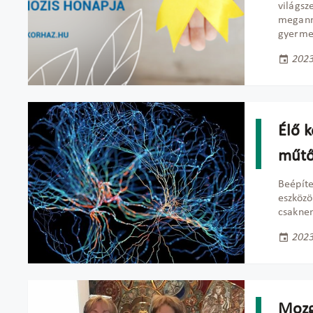
világs
meganny
gyermek
2023
Élő 
műtő
Beépíte
eszközö
csaknem
2023
Mozg