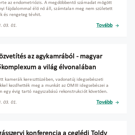
zerte az endometriózis. A megdöbbentő számadat mögött
i fájdalommal élő nő áll, számtalan meg nem született
 és rengeteg tévhit.
Tovább
. 03. 01.
közvetítés az agykamrából - magyar
komplexum a világ élvonalában
tt kamerák kereszttüzében, vadonatúj idegsebészeti
kkel kezdhették meg a munkát az OMIII idegsebészei a
 egy évig tartó nagyszabású rekonstrukciót követően.
Tovább
. 03. 01.
ásszervi konferencia a ceglédi Toldy