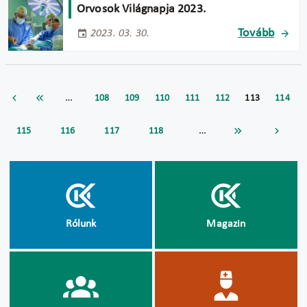
Orvosok Világnapja 2023.
Tovább
2023. 03. 30.
…
108
109
110
111
112
113
114
…
115
116
117
118
Rólunk
Magazin