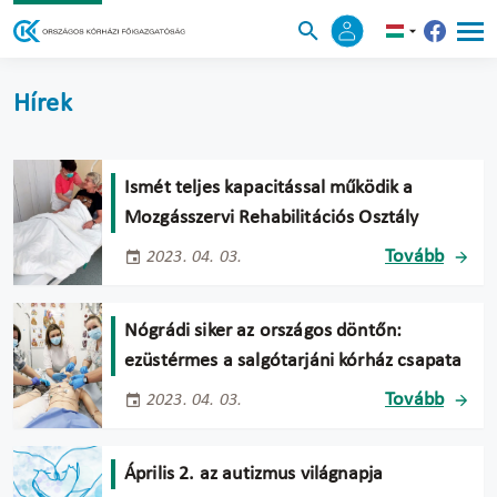
Hírek
Ismét teljes kapacitással működik a
Mozgásszervi Rehabilitációs Osztály
Tovább
2023. 04. 03.
Nógrádi siker az országos döntőn:
ezüstérmes a salgótarjáni kórház csapata
Tovább
2023. 04. 03.
Április 2. az autizmus világnapja