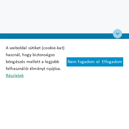
A weboldal sütiket (cookie-kat)
használ, hogy biztonságos
böngészés mellett a legjobb
Nem fogadom el
Elfogadom
Felhasználási feltételek
felhasználói élményt nyújtsa.
Cookie nyilatkozat
Részletek
Adatkezelési tájékoztató
Oldaltérkép
Közadatkereső