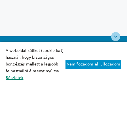
A weboldal sütiket (cookie-kat)
használ, hogy biztonságos
böngészés mellett a legjobb
Nem fogadom el
Elfogadom
Felhasználási feltételek
felhasználói élményt nyújtsa.
Cookie nyilatkozat
Részletek
Adatkezelési tájékoztató
Oldaltérkép
Közadatkereső