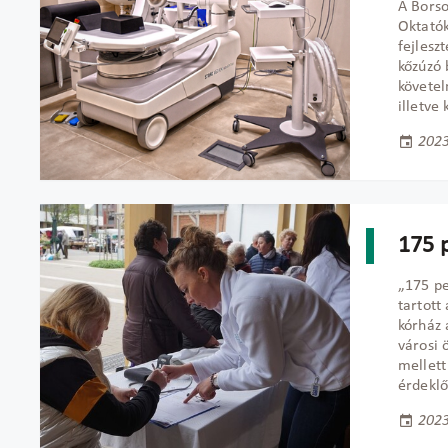
A Bors
Oktatók
fejlesz
kőzúzó 
követel
illetve
2023
175 
„175 pe
tartott
kórház 
városi 
mellett
érdeklő
2023