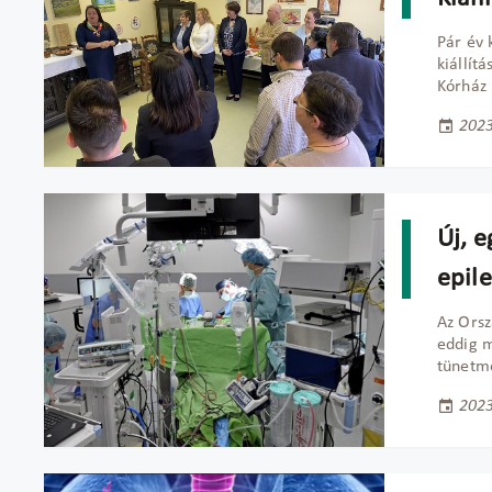
Pár év 
kiállít
Kórház 
2023
Új, e
epile
Az Orsz
eddig m
tünetm
2023