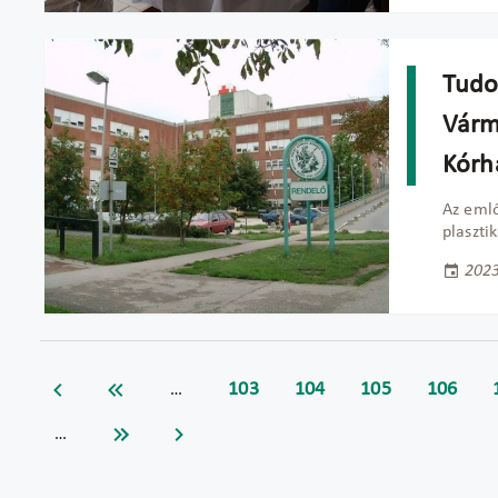
Tudo
Várm
Kórh
Az emlő
plaszti
2023
103
104
105
106
…
…