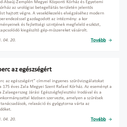
od-Abaúj-Zemplén Megyei Központi Kórház és Egyetemi
órház az urológiai betegellátás területén jelentős
tést hajtott végre. A vesekőkezelés elvégzéséhez modern
berendezéssel gazdagodott az intézmény: a kor
ményeinek és fejlettségi szintjének megfelelő eszközt,
 kapcsolódó kiegészítő gép-műszereket vásárolt.
Tovább
. 04. 20.
perc az egészségért
rc az egészségért” címmel ingyenes szűrővizsgálatokat
 a 175 éves Zala Megyei Szent Rafael Kórház. Az eseményt a
a Zalaegerszeg Járási Egészségfejlesztési Irodával és a
önkormányzattal közösen szervezte, amelyen a szűrések
 tanácsadások, relaxáció és gyógytorna várta az
dőket.
Tovább
. 04. 20.