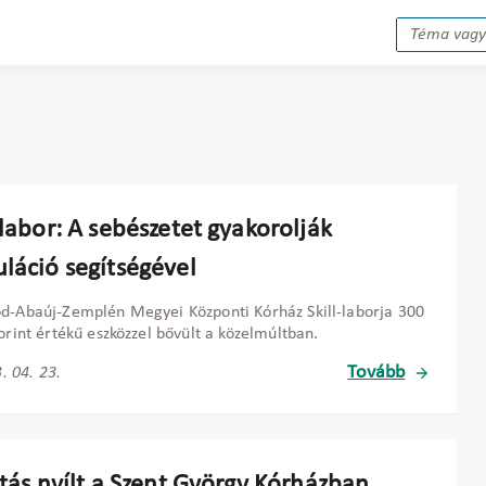
-labor: A sebészetet gyakorolják
uláció segítségével
d-Abaúj-Zemplén Megyei Központi Kórház Skill-laborja 300
forint értékű eszközzel bővült a közelmúltban.
Tovább
. 04. 23.
ítás nyílt a Szent György Kórházban