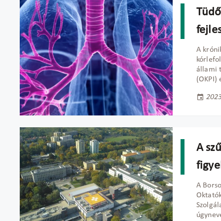
Tüdő
fejle
A króni
kórlefo
állami 
(OKPI) 
2023
A szű
figy
A Bors
Oktatók
Szolgál
úgynev