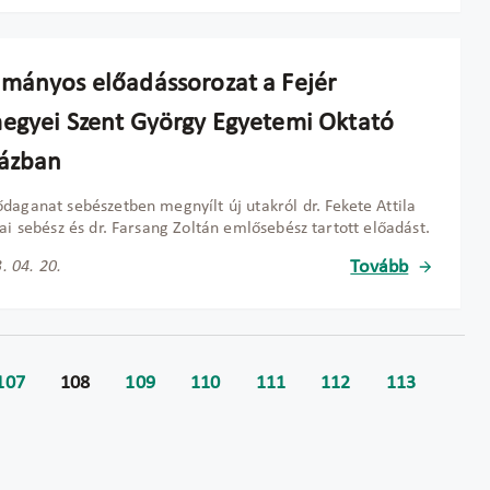
mányos előadássorozat a Fejér
egyei Szent György Egyetemi Oktató
ázban
daganat sebészetben megnyílt új utakról dr. Fekete Attila
kai sebész és dr. Farsang Zoltán emlősebész tartott előadást.
Tovább
. 04. 20.
107
108
109
110
111
112
113