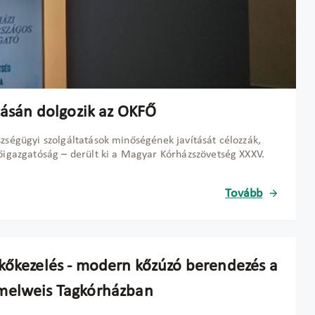
tásán dolgozik az OKFŐ
zségügyi szolgáltatások minőségének javítását célozzák,
Főigazgatóság – derült ki a Magyar Kórházszövetség XXXV.
Tovább
kőkezelés - modern kőzúzó berendezés a
elweis Tagkórházban