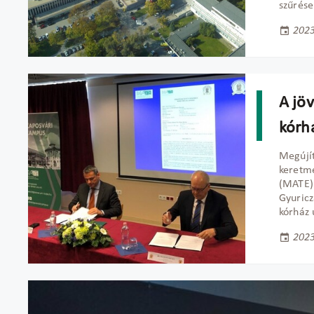
szűrése
2023
A jö
kórh
Megújít
keretm
(MATE) 
Gyuricz
kórház 
2023