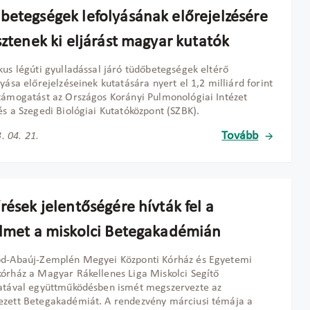
betegségek lefolyásának előrejelzésére
sztenek ki eljárást magyar kutatók
kus légúti gyulladással járó tüdőbetegségek eltérő
lyása előrejelzéseinek kutatására nyert el 1,2 milliárd forint
támogatást az Országos Korányi Pulmonológiai Intézet
és a Szegedi Biológiai Kutatóközpont (SZBK).
Tovább
. 04. 21.
rések jelentőségére hívták fel a
elmet a miskolci Betegakadémián
od-Abaúj-Zemplén Megyei Központi Kórház és Egyetemi
órház a Magyar Rákellenes Liga Miskolci Segítő
atával együttműködésben ismét megszervezte az
ezett Betegakadémiát. A rendezvény márciusi témája a