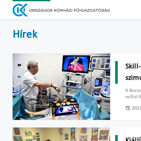
Hírek
Skill
szim
A Borso
millió 
2023
Kiáll