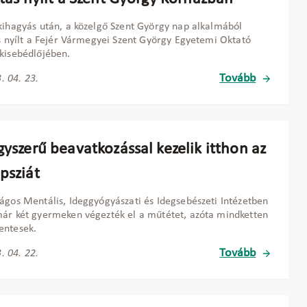
kihagyás után, a közelgő Szent György nap alkalmából
ás nyílt a Fejér Vármegyei Szent György Egyetemi Oktató
kisebédlőjében.
Tovább
. 04. 23.
gyszerű beavatkozással kezelik itthon az
psziát
ágos Mentális, Ideggyógyászati és Idegsebészeti Intézetben
ár két gyermeken végezték el a műtétet, azóta mindketten
entesek.
Tovább
. 04. 22.