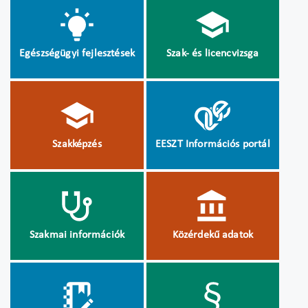
Egészségügyi fejlesztések
Szak- és licencvizsga
Szakképzés
EESZT Információs portál
Szakmai információk
Közérdekű adatok