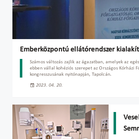
Emberközpontú ellátórendszer kialakí
Számos változás zajlik az ágazatban, amelyek az egés
ebben vállal kohéziós szerepet az Országos Kórházi 
kongresszusának nyitónapján, Tapolcán.
2023. 04. 20.
Vese
Semm