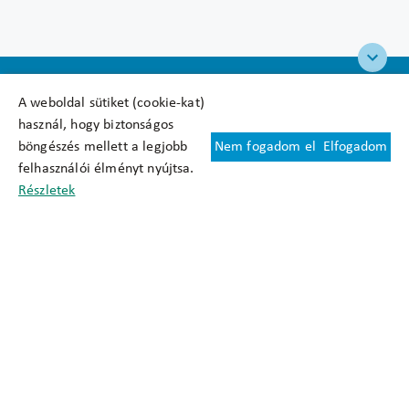
A weboldal sütiket (cookie-kat)
használ, hogy biztonságos
böngészés mellett a legjobb
Nem fogadom el
Elfogadom
Felhasználási feltételek
felhasználói élményt nyújtsa.
Cookie nyilatkozat
Részletek
Adatkezelési tájékoztató
Oldaltérkép
Közadatkereső
Akadálymentesítési nyilatkozat