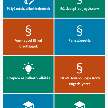
Pályázatok, álláshirdetések
Eü. Szolgálati jogviszony
Vármegyei Etikai
Panaszkezelés
Bizottságok
Hospice és palliatív ellátás
JOGVE további jogviszony
engedélyezés