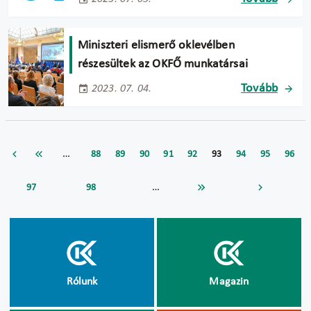
Miniszteri elismerő oklevélben
részesültek az OKFŐ munkatársai
Tovább
2023. 07. 04.
…
88
89
90
91
92
93
94
95
96
…
97
98
Rólunk
Magazin