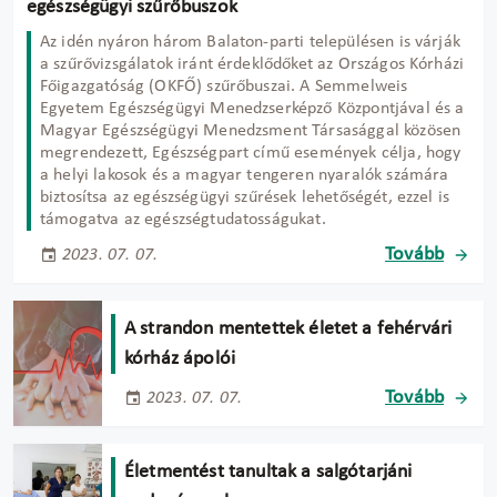
egészségügyi szűrőbuszok
Az idén nyáron három Balaton-parti településen is várják
a szűrővizsgálatok iránt érdeklődőket az Országos Kórházi
Főigazgatóság (OKFŐ) szűrőbuszai. A Semmelweis
Egyetem Egészségügyi Menedzserképző Központjával és a
Magyar Egészségügyi Menedzsment Társasággal közösen
megrendezett, Egészségpart című események célja, hogy
a helyi lakosok és a magyar tengeren nyaralók számára
biztosítsa az egészségügyi szűrések lehetőségét, ezzel is
támogatva az egészségtudatosságukat.
Tovább
2023. 07. 07.
A strandon mentettek életet a fehérvári
kórház ápolói
Tovább
2023. 07. 07.
Életmentést tanultak a salgótarjáni