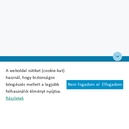
A weboldal sütiket (cookie-kat)
használ, hogy biztonságos
böngészés mellett a legjobb
Nem fogadom el
Elfogadom
Felhasználási feltételek
felhasználói élményt nyújtsa.
Cookie nyilatkozat
Részletek
Adatkezelési tájékoztató
Oldaltérkép