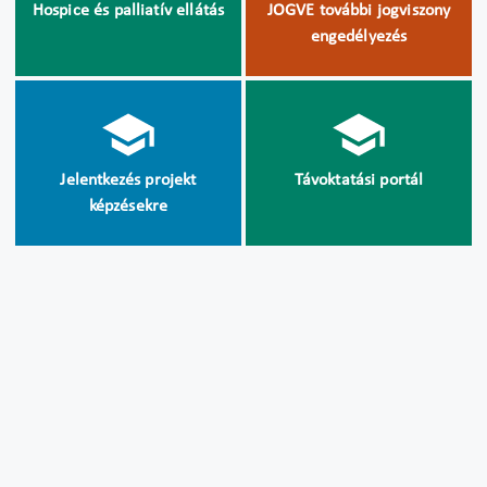
Hospice és palliatív ellátás
JOGVE további jogviszony
engedélyezés
Jelentkezés projekt
Távoktatási portál
képzésekre