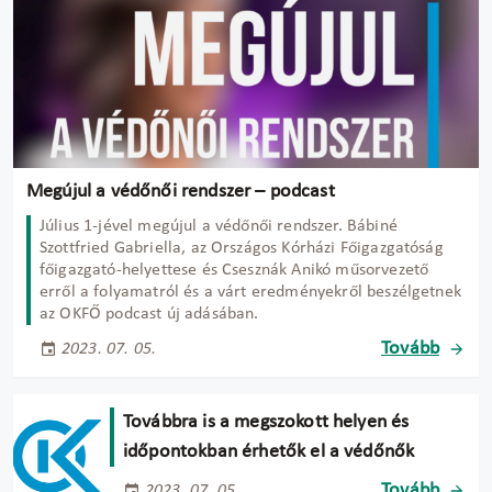
Megújul a védőnői rendszer – podcast
Július 1-jével megújul a védőnői rendszer. Bábiné
Szottfried Gabriella, az Országos Kórházi Főigazgatóság
főigazgató-helyettese és Csesznák Anikó műsorvezető
erről a folyamatról és a várt eredményekről beszélgetnek
az OKFŐ podcast új adásában.
Tovább
2023. 07. 05.
Továbbra is a megszokott helyen és
időpontokban érhetők el a védőnők
Tovább
2023. 07. 05.