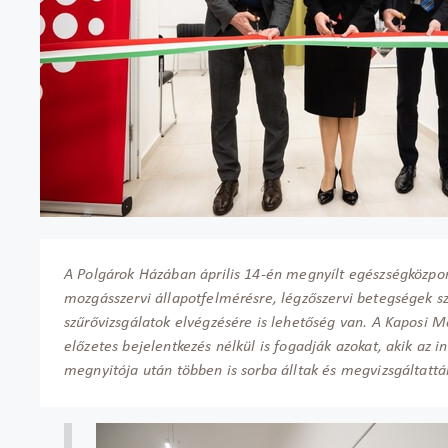
A Polgárok Házában április 14-én megnyílt egészségközpont
mozgásszervi állapotfelmérésre, légzőszervi betegségek s
szűrővizsgálatok elvégzésére is lehetőség van. A Kaposi 
előzetes bejelentkezés nélkül is fogadják azokat, akik az
megnyitója után többen is sorba álltak és megvizsgáltatt