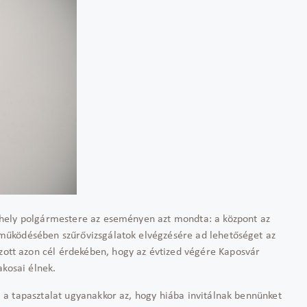
hely polgármestere az eseményen azt mondta: a központ az
működésében szűrővizsgálatok elvégzésére ad lehetőséget az
t azon cél érdekében, hogy az évtized végére Kaposvár
akosai élnek.
a tapasztalat ugyanakkor az, hogy hiába invitálnak bennünket