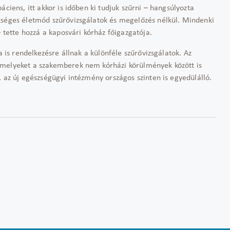
ciens, itt akkor is időben ki tudjuk szűrni – hangsúlyozta
zséges életmód szűrővizsgálatok és megelőzés nélkül. Mindenki
– tette hozzá a kaposvári kórház főigazgatója.
a is rendelkezésre állnak a különféle szűrővizsgálatok. Az
amelyeket a szakemberek nem kórházi körülmények között is
, az új egészségügyi intézmény országos szinten is egyedülálló.