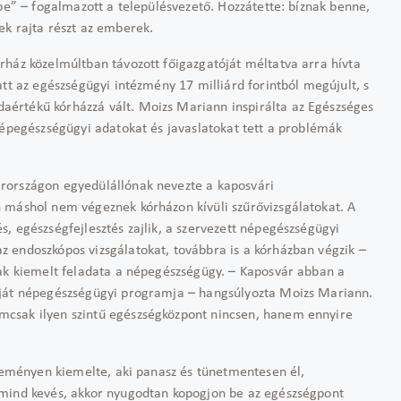
ybe” – fogalmazott a településvezető. Hozzátette: bíznak benne,
ek rajta részt az emberek.
rház közelmúltban távozott főigazgatóját méltatva arra hívta
att az egészségügyi intézmény 17 milliárd forintból megújult, s
értékű kórházzá vált. Moizs Mariann inspirálta az Egészséges
népegészségügyi adatokat és javaslatokat tett a problémák
rországon egyedülállónak nevezte a kaposvári
 máshol nem végeznek kórházon kívüli szűrővizsgálatokat. A
, egészségfejlesztés zajlik, a szervezett népegészségügyi
 endoszkópos vizsgálatokat, továbbra is a kórházban végzik –
nak kiemelt feladata a népegészségügy. – Kaposvár abban a
aját népegészségügyi programja – hangsúlyozta Moizs Mariann.
csak ilyen szintű egészségközpont nincsen, hanem ennyire
eseményen kiemelte, aki panasz és tünetmentesen él,
 mind kevés, akkor nyugodtan kopogjon be az egészségpont