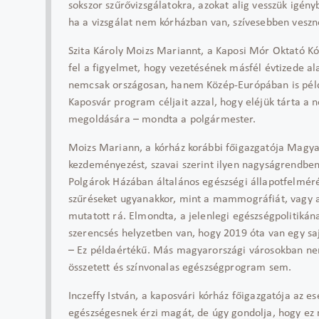
sokszor szűrővizsgálatokra, azokat alig vesszük igén
ha a vizsgálat nem kórházban van, szívesebben veszn
Szita Károly Moizs Mariannt, a Kaposi Mór Oktató Kó
fel a figyelmet, hogy vezetésének másfél évtizede al
nemcsak országosan, hanem Közép-Európában is példa
Kaposvár program céljait azzal, hogy eléjük tárta a 
megoldására – mondta a polgármester.
Moizs Mariann, a kórház korábbi főigazgatója Magya
kezdeményezést, szavai szerint ilyen nagyságrendben
Polgárok Házában általános egészségi állapotfelmérés
szűréseket ugyanakkor, mint a mammográfiát, vagy az
mutatott rá. Elmondta, a jelenlegi egészségpolitiká
szerencsés helyzetben van, hogy 2019 óta van egy s
– Ez példaértékű. Más magyarországi városokban nem
összetett és színvonalas egészségprogram sem.
Inczeffy István, a kaposvári kórház főigazgatója az 
egészségesnek érzi magát, de úgy gondolja, hogy ez