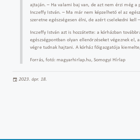
ajtaján. – Ha valami baj van, de azt nem érzi még a pá
Inczeffy István. – Ma már nem képzelhető el az egés
szeretne egészségesen élni, de azért cselekedni kell 
Inczeffy István azt is hozzátette: a kórházban továbbr
egészségpontban olyan ellenőrzéseket végeznek el, 
végre tudnak hajtani. A kórház főigazgatója kiemelte
Forrás, fotó: magyarhirlap.hu, Somogyi Hírlap
2023. ápr. 18.