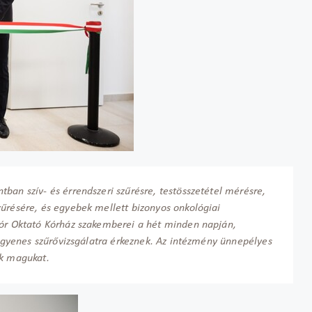
ban szív- és érrendszeri szűrésre, testösszetétel mérésre,
zűrésére, és egyebek mellett bizonyos onkológiai
Mór Oktató Kórház szakemberei a hét minden napján,
 ingyenes szűrővizsgálatra érkeznek. Az intézmény ünnepélyes
ák magukat.