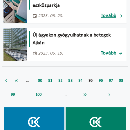
eszközparkja
Tovább
2023. 06. 20.
Új ágyakon gyógyulhatnak a betegek
Ajkán
Tovább
2023. 06. 19.
…
90
91
92
93
94
95
96
97
98
…
99
100