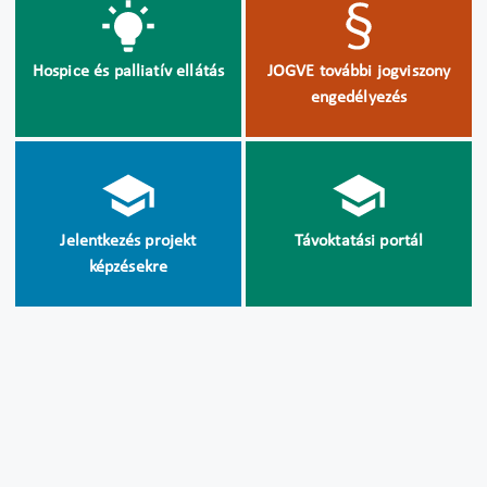
Hospice és palliatív ellátás
JOGVE további jogviszony
engedélyezés
Jelentkezés projekt
Távoktatási portál
képzésekre