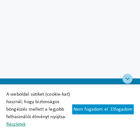
A weboldal sütiket (cookie-kat)
használ, hogy biztonságos
böngészés mellett a legjobb
Nem fogadom el
Elfogadom
Felhasználási feltételek
felhasználói élményt nyújtsa.
Cookie nyilatkozat
Részletek
Adatkezelési tájékoztató