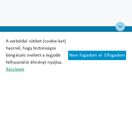
A weboldal sütiket (cookie-kat)
használ, hogy biztonságos
böngészés mellett a legjobb
Nem fogadom el
Elfogadom
Felhasználási feltételek
felhasználói élményt nyújtsa.
Cookie nyilatkozat
Részletek
Adatkezelési tájékoztató
Oldaltérkép
Közadatkereső
Akadálymentesítési nyilatkozat