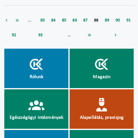
…
83
84
85
86
87
88
89
90
91
…
92
93
Rólunk
Magazin
Egészségügyi intézmények
Alapellátás, praxisjog