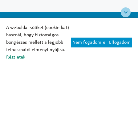
A weboldal sütiket (cookie-kat)
használ, hogy biztonságos
böngészés mellett a legjobb
Nem fogadom el
Elfogadom
Felhasználási feltételek
felhasználói élményt nyújtsa.
Cookie nyilatkozat
Részletek
Adatkezelési tájékoztató
Oldaltérkép
Közadatkereső
Akadálymentesítési nyilatkozat
Impresszum