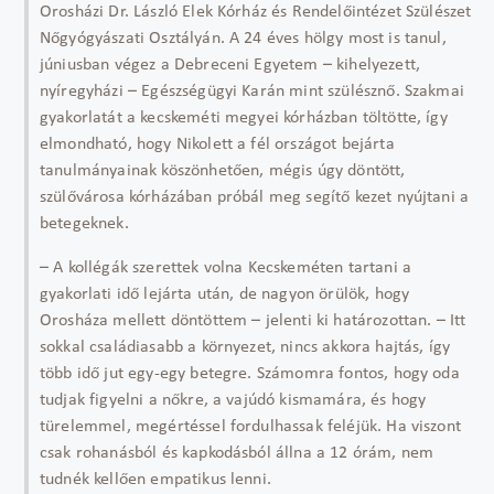
Orosházi Dr. László Elek Kórház és Rendelőintézet Szülészet
Nőgyógyászati Osztályán. A 24 éves hölgy most is tanul,
júniusban végez a Debreceni Egyetem – kihelyezett,
nyíregyházi – Egészségügyi Karán mint szülésznő. Szakmai
gyakorlatát a kecskeméti megyei kórházban töltötte, így
elmondható, hogy Nikolett a fél országot bejárta
tanulmányainak köszönhetően, mégis úgy döntött,
szülővárosa kórházában próbál meg segítő kezet nyújtani a
betegeknek.
– A kollégák szerettek volna Kecskeméten tartani a
gyakorlati idő lejárta után, de nagyon örülök, hogy
Orosháza mellett döntöttem – jelenti ki határozottan. – Itt
sokkal családiasabb a környezet, nincs akkora hajtás, így
több idő jut egy-egy betegre. Számomra fontos, hogy oda
tudjak figyelni a nőkre, a vajúdó kismamára, és hogy
türelemmel, megértéssel fordulhassak feléjük. Ha viszont
csak rohanásból és kapkodásból állna a 12 órám, nem
tudnék kellően empatikus lenni.