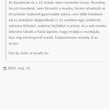
Az éjszakázás és a 12 órázás nem riasztotta vissza. Hazudna,
ha azt mondaná, nem fárasztó a munka, hiszen növekszik az
Orosházán született gyermekek száma, ami több feladatot
ad az osztályon dolgozóknak is. Ez azonban egy szülésznő
számára kihívást, szakmai fejlődést is jelent, és a sok munka
ellenére látszik a fiatal ápolón, hogy imádja a munkáját,
hisz míg élményeiről mesél, folyamatosan mosoly ül az
arcán.
Forrás, fotó: oroscafe.hu
2023. máj. 15.