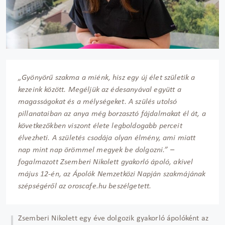
„Gyönyörű szakma a miénk, hisz egy új élet születik a
kezeink között. Megéljük az édesanyával együtt a
magasságokat és a mélységeket. A szülés utolsó
pillanataiban az anya még borzasztó fájdalmakat él át, a
következőkben viszont élete legboldogabb perceit
élvezheti. A születés csodája olyan élmény, ami miatt
nap mint nap örömmel megyek be dolgozni.” –
fogalmazott Zsemberi Nikolett gyakorló ápoló, akivel
május 12-én, az Ápolók Nemzetközi Napján szakmájának
szépségéről az oroscafe.hu beszélgetett.
Zsemberi Nikolett egy éve dolgozik gyakorló ápolóként az