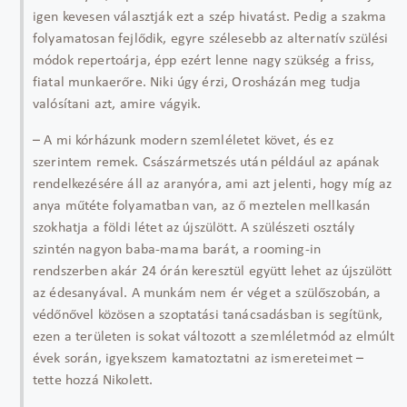
igen kevesen választják ezt a szép hivatást. Pedig a szakma
folyamatosan fejlődik, egyre szélesebb az alternatív szülési
módok repertoárja, épp ezért lenne nagy szükség a friss,
fiatal munkaerőre. Niki úgy érzi, Orosházán meg tudja
valósítani azt, amire vágyik.
– A mi kórházunk modern szemléletet követ, és ez
szerintem remek. Császármetszés után például az apának
rendelkezésére áll az aranyóra, ami azt jelenti, hogy míg az
anya műtéte folyamatban van, az ő meztelen mellkasán
szokhatja a földi létet az újszülött. A szülészeti osztály
szintén nagyon baba-mama barát, a rooming-in
rendszerben akár 24 órán keresztül együtt lehet az újszülött
az édesanyával. A munkám nem ér véget a szülőszobán, a
védőnővel közösen a szoptatási tanácsadásban is segítünk,
ezen a területen is sokat változott a szemléletmód az elmúlt
évek során, igyekszem kamatoztatni az ismereteimet –
tette hozzá Nikolett.