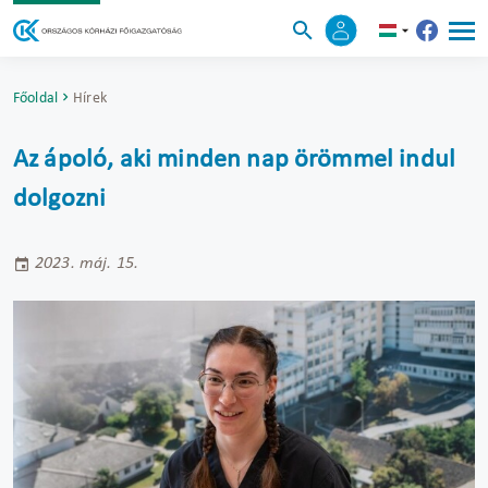
Főoldal
Hírek
Az ápoló, aki minden nap örömmel indul
dolgozni
2023. máj. 15.