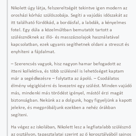
Nikolett úgy látja, felszereltségét tekintve igen modern az
orosházi kórház szülőszobája. Segíti a vajúdás időszakát az
itt található fürdőkád, a bordásfal, a labdák, a kényelmes
fotel. Egy dúla a közelmúltban bemutatót tartott a
szülésznőknek az illó- és masszázsolajok használatával
kapcsolatban, ezek ugyanis segíthetnek oldani a stresszt és
enyhíteni a fájdalmat.
– Szerencsés vagyok, hisz nagyon hamar befogadott az
itteni kollektíva, és több szülésnél is lehetőséget kaptam
már a segédkezésre – folytatta az ápoló. – Csodálatos
élmény végigkísérni és levezetni egy szülést. Minden vajúdó
más, mindenki más törődést igényel, mástól érzi magát
biztonságban. Nekünk az a dolgunk, hogy figyeljünk a kapott
jelekre, és megpróbáljunk ezekben a nehéz órákban
segíteni.
Ha végez az iskolában, Nikolett lesz a legfiatalabb szülésznő
az osztályon, tapasztalatai szerint az ő korosztályából sajnos