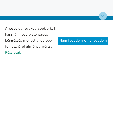
A weboldal sütiket (cookie-kat)
használ, hogy biztonságos
böngészés mellett a legjobb
Nem fogadom el
Elfogadom
Felhasználási feltételek
felhasználói élményt nyújtsa.
Cookie nyilatkozat
Részletek
Adatkezelési tájékoztató
Oldaltérkép
Közadatkereső
Akadálymentesítési nyilatkozat