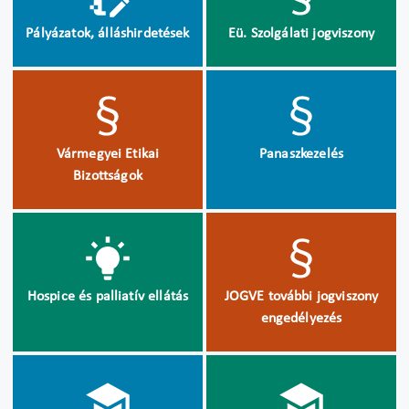
Pályázatok, álláshirdetések
Eü. Szolgálati jogviszony
Vármegyei Etikai
Panaszkezelés
Bizottságok
Hospice és palliatív ellátás
JOGVE további jogviszony
engedélyezés