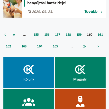
benyújtási határideje!
Tovább
2020. 03. 23.
…
155
156
157
158
159
160
161
…
162
163
164
165
Rólunk
Magazin