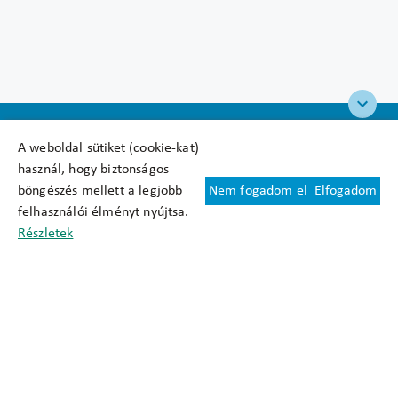
A weboldal sütiket (cookie-kat)
használ, hogy biztonságos
böngészés mellett a legjobb
Nem fogadom el
Elfogadom
Felhasználási feltételek
felhasználói élményt nyújtsa.
Cookie nyilatkozat
Részletek
Adatkezelési tájékoztató
Oldaltérkép
Közadatkereső