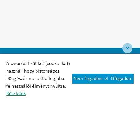
A weboldal sütiket (cookie-kat)
használ, hogy biztonságos
böngészés mellett a legjobb
Nem fogadom el
Elfogadom
Felhasználási feltételek
felhasználói élményt nyújtsa.
Cookie nyilatkozat
Részletek
Adatkezelési tájékoztató
Oldaltérkép
Közadatkereső