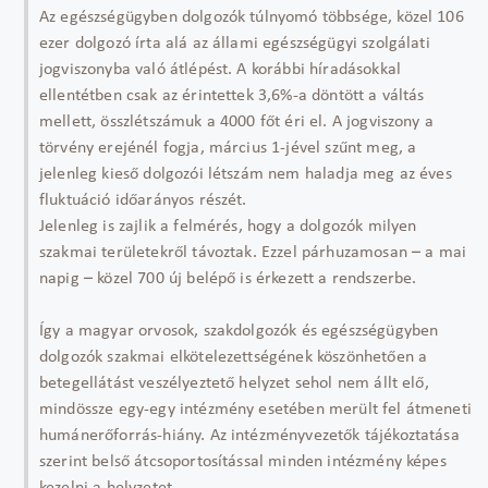
Az egészségügyben dolgozók túlnyomó többsége, közel 106
ezer dolgozó írta alá az állami egészségügyi szolgálati
jogviszonyba való átlépést. A korábbi híradásokkal
ellentétben csak az érintettek 3,6%-a döntött a váltás
mellett, összlétszámuk a 4000 főt éri el. A jogviszony a
törvény erejénél fogja, március 1-jével szűnt meg, a
jelenleg kieső dolgozói létszám nem haladja meg az éves
fluktuáció időarányos részét.
Jelenleg is zajlik a felmérés, hogy a dolgozók milyen
szakmai területekről távoztak. Ezzel párhuzamosan – a mai
napig – közel 700 új belépő is érkezett a rendszerbe.
Így a magyar orvosok, szakdolgozók és egészségügyben
dolgozók szakmai elkötelezettségének köszönhetően a
betegellátást veszélyeztető helyzet sehol nem állt elő,
mindössze egy-egy intézmény esetében merült fel átmeneti
humánerőforrás-hiány. Az intézményvezetők tájékoztatása
szerint belső átcsoportosítással minden intézmény képes