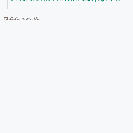
Információk az EFOP-2.2.0-16-2016-00007 projektről >>
2021. márc. 01.