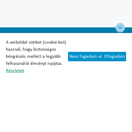
A weboldal sütiket (cookie-kat)
használ, hogy biztonságos
böngészés mellett a legjobb
Nem fogadom el
Elfogadom
Felhasználási feltételek
felhasználói élményt nyújtsa.
Cookie nyilatkozat
Részletek
Adatkezelési tájékoztató
Oldaltérkép
Közadatkereső
Akadálymentesítési nyilatkozat