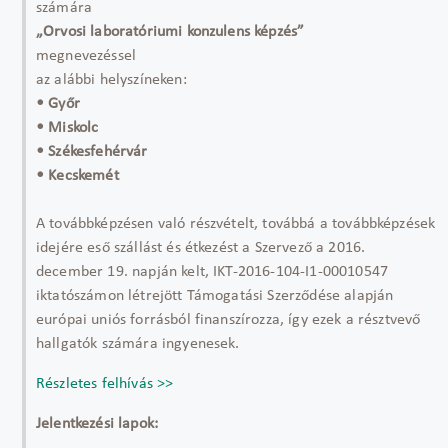
számára
„Orvosi laboratóriumi konzulens képzés”
megnevezéssel
az alábbi helyszíneken:
• Győr
• Miskolc
• Székesfehérvár
• Kecskemét
A továbbképzésen való részvételt, továbbá a továbbképzések
idejére eső szállást és étkezést a Szervező a 2016.
december 19. napján kelt, IKT-2016-104-I1-00010547
iktatószámon létrejött Támogatási Szerződése alapján
európai uniós forrásból finanszírozza, így ezek a résztvevő
hallgatók számára ingyenesek.
Részletes felhívás >>
Jelentkezési lapok: