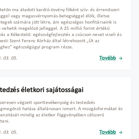
tetőn ma átadott kardió-ösvény főként szív- és érrendszeri
ggel vagy magasvérnyomás-betegséggel élők, illetve
tegek számára jött létre, ám egészséges honfitársaink is
 vehetik megelőző jelleggel. A 25 millió forint értékű
ás a Kékestető: egészségfejlesztés a csúcson nevet viseli és
esti Szent Ferenc Kórház által létrehozott „Út az
ghez” egészségügyi program része.
Tovább
. 03. 05.
tedzés életkori sajátosságai
zeresen végzett sporttevékenység és testedzés
égmegőrző hatása általánosan ismert. A mozgásformákat és
tenzitását mindig az életkor függvényében célszerű
tani.
Tovább
. 03. 05.