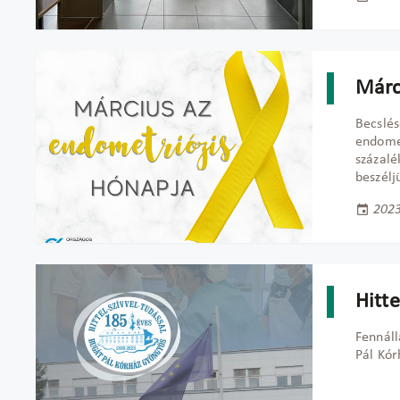
Márc
Becslés
endomet
százalé
beszélj
2023
Hitte
Fennáll
Pál Kór