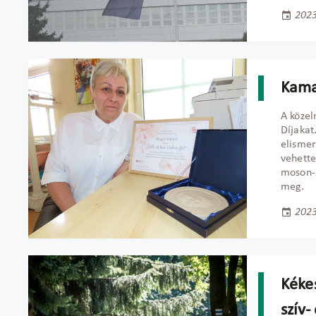
2023
Kama
A közel
Díjakat
elisme
vehette
moson-s
meg.
2023
Kéke
szív-