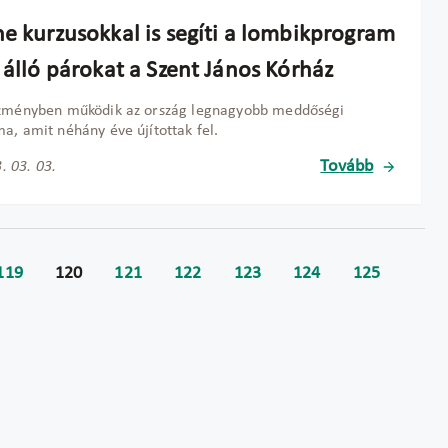
ne kurzusokkal is segíti a lombikprogram
 álló párokat a Szent János Kórház
ézményben működik az ország legnagyobb meddőségi
a, amit néhány éve újítottak fel.
Tovább
. 03. 03.
119
120
121
122
123
124
125