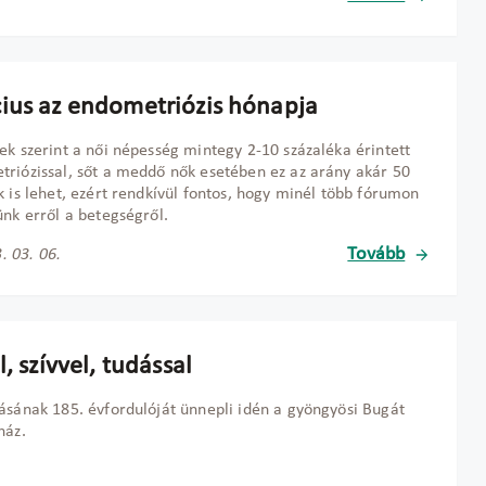
ius az endometriózis hónapja
ek szerint a női népesség mintegy 2-10 százaléka érintett
riózissal, sőt a meddő nők esetében ez az arány akár 50
k is lehet, ezért rendkívül fontos, hogy minél több fórumon
ünk erről a betegségről.
Tovább
. 03. 06.
l, szívvel, tudással
ásának 185. évfordulóját ünnepli idén a gyöngyösi Bugát
ház.