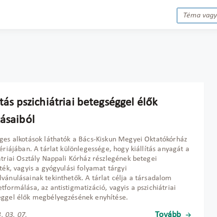
ítás pszichiátriai betegséggel élők
tásaiból
ges alkotások láthatók a Bács-Kiskun Megyei Oktatókórház
lériájában. A tárlat különlegessége, hogy kiállítás anyagát a
átriai Osztály Nappali Kórház részlegének betegei
tték, vagyis a gyógyulási folyamat tárgyi
vánulásainak tekinthetők. A tárlat célja a társadalom
tformálása, az antistigmatizáció, vagyis a pszichiátriai
ggel élők megbélyegzésének enyhítése.
Tovább
. 03. 07.