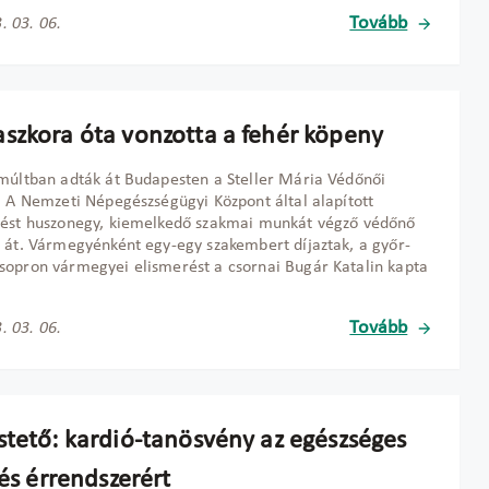
Tovább
. 03. 06.
szkora óta vonzotta a fehér köpeny
múltban adták át Budapesten a Steller Mária Védőnői
. A Nemzeti Népegészségügyi Központ által alapított
rést huszonegy, kiemelkedő szakmai munkát végző védőnő
 át. Vármegyénként egy-egy szakembert díjaztak, a győr-
opron vármegyei elismerést a csornai Bugár Katalin kapta
Tovább
. 03. 06.
stető: kardió-tanösvény az egészséges
 és érrendszerért