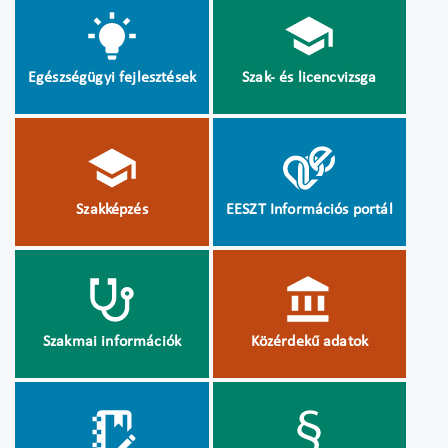
Egészségügyi fejlesztések
Szak- és licencvizsga
Szakképzés
EESZT Információs portál
Szakmai információk
Közérdekű adatok