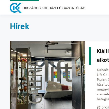
Hírek
Kiáll
alko
Különle
Lift Ga
Pszichi
készíte
megnyil
személe
betegsé
2023