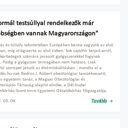
ormál testsúllyal rendelkezők már
bbségben vannak Magyarországon"
zás és túlsúly tekintetében Európában benne vagyunk az első
n, míg világszerte az első tízben. Sok sajtóhír terjed arról,
korbetegek számára javasolt gyógyszerekkel fogynak
. Pedig a gyógyszer önmagában nem hatásos, csak
ítő szerepet játszik az életmódváltásban - mondta el a
és.hu-nak Bedros J. Róbert obezitológiai tanszékvezető,
s egyetemi tanár, a Magyar Obezitológiai és
erápiás Társaság alapító elnöke, a Dél-budai
kórház-Szent Imre Egyetemi Oktatókórház főigazgatója.
Tovább
. 03. 04.