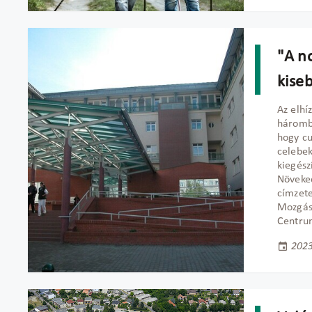
"A n
kise
Az elhí
háromba
hogy cu
celebek
kiegész
Növeked
címzete
Mozgást
Centrum
2023