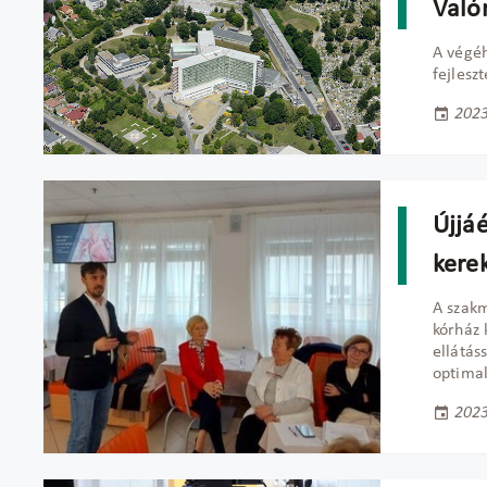
Való
A végéh
fejlesz
2023
Újjá
kere
A szakm
kórház 
ellátás
optimal
2023