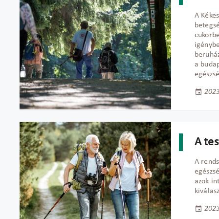
A Kékes
betegsé
cukorbe
igénybe
beruház
a budap
egészsé
2023
A tes
A rends
egészs
azok in
kiválasz
2023