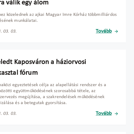
ra válik egy álom
ez közelednek az ajkai Magyar Imre Kórház többmilliárdos
tésének munkálatai.
Tovább
. 03. 03.
éledt Kaposváron a háziorvosi
kasztal fórum
aközi egyeztetések célja az alapellátási rendszer és a
közötti együttműködésének szorosabbá tétele, az
szervezés megújítása, a szakrendelések működésének
izálása és a betegutak gyorsítása.
Tovább
. 03. 03.