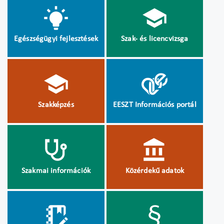
Egészségügyi fejlesztések
Szak- és licencvizsga
Szakképzés
EESZT Információs portál
Szakmai információk
Közérdekű adatok