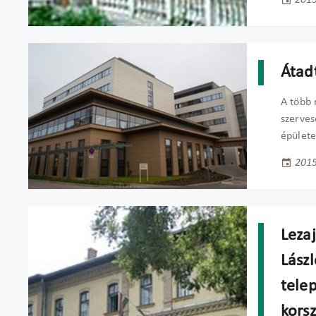
Átadt
A több 
szerves
épülete
2015
Lezaj
Lász
tele
korsz