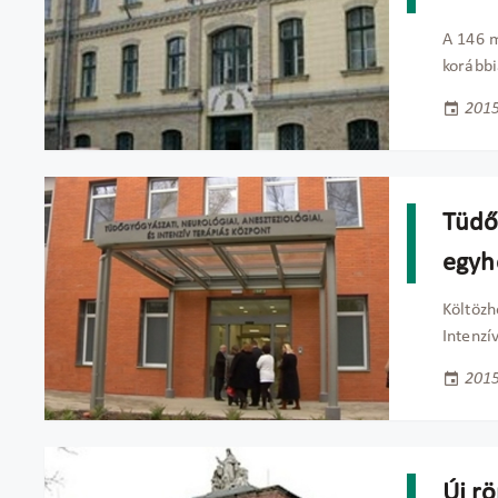
A 146 m
korábbi
2015
Tüdőo
egyh
Költözh
Intenzí
2015
Új r