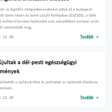
olc új digitális röntgenberendezést adtak át a budapesti
ett Szent István és Szent László Kórházban (ESZSZK), a több
1 milliárd forintos fejlesztést száz százalékban európai uniós
ól valósították meg.
Tovább
. 12. 28.
jultak a dél-pesti egészségügyi
zmények
űsítették a nyílászárókat és javítottak az épületek általános
telésén.
Tovább
. 12. 28.