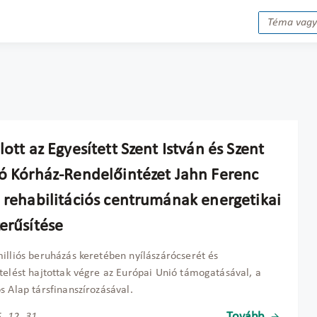
lott az Egyesített Szent István és Szent
ló Kórház-Rendelőintézet Jahn Ferenc
i rehabilitációs centrumának energetikai
erűsítése
illiós beruházás keretében nyílászárócserét és
telést hajtottak végre az Európai Unió támogatásával, a
s Alap társfinanszírozásával.
Tovább
. 12. 31.