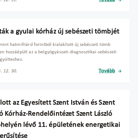
ák a gyulai kórház új sebészeti tömbjét
mint hatmilliárd forintból kialakított új sebészeti tömb
en hozzáépült az a belgyógyászati-diagnosztikai-sebészeti
gyütteshez.
Tovább
. 12. 30.
lott az Egyesített Szent István és Szent
ló Kórház-Rendelőintézet Szent László
phelyén lévő 11. épületének energetikai
erűsítése