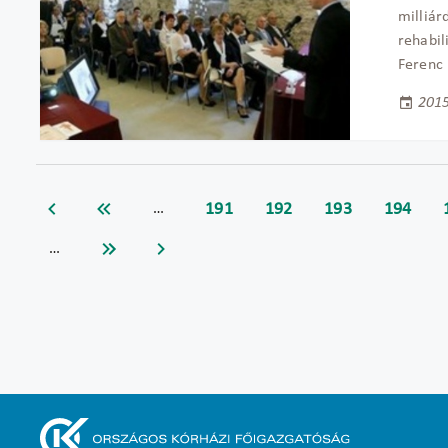
milliár
rehabil
Ferenc
2015
191
192
193
194
…
…