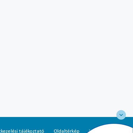
kezelési tájékoztató
Oldaltérkép
Közadatkereső