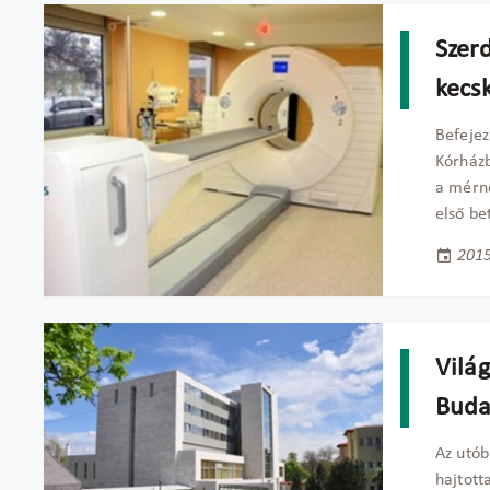
Szer
kecs
Befejez
Kórházb
a mérnö
első be
2015
Vilá
Buda
Az utób
hajtott