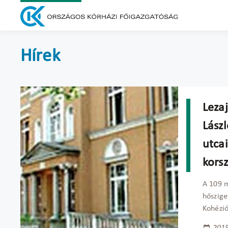
Hírek
Lezaj
Lász
utca
korsz
A 109 m
hőszige
Kohézió
2015