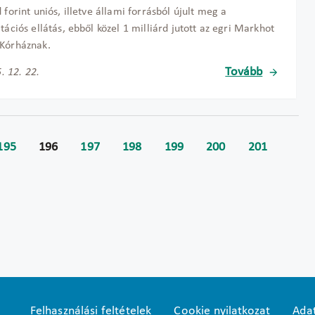
d forint uniós, illetve állami forrásból újult meg a
itációs ellátás, ebből közel 1 milliárd jutott az egri Markhot
 Kórháznak.
Tovább
. 12. 22.
195
196
197
198
199
200
201
Felhasználási feltételek
Cookie nyilatkozat
Adat