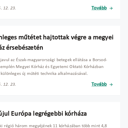
Tovább
. 12. 23.
nleges műtétet hajtottak végre a megyei
áz érsebészetén
javul az Észak-magyarországi betegek ellátása a Borsod-
Zemplén Megyei Kórház és Egyetemi Oktató Kórházban
 különleges új műtéti technika alkalmazásával.
Tovább
. 12. 23.
jul Európa legrégebbi kórháza
ki régió három megyéjének 11 kórházában több mint 4,8