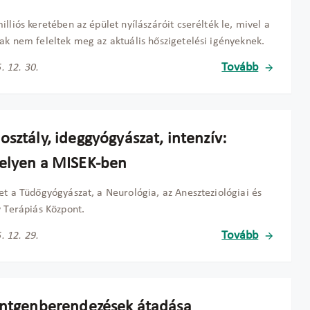
illiós keretében az épület nyílászáróit cserélték le, mivel a
ak nem feleltek meg az aktuális hőszigetelési igényeknek.
Tovább
. 12. 30.
sztály, ideggyógyászat, intenzív:
elyen a MISEK-ben
et a Tüdőgyógyászat, a Neurológia, az Aneszteziológiai és
v Terápiás Központ.
Tovább
. 12. 29.
öntgenberendezések átadása