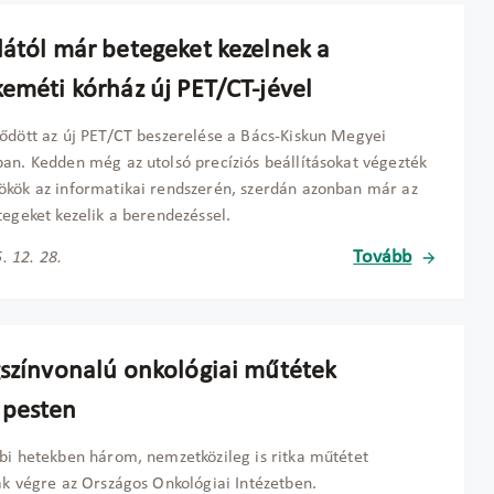
dától már betegeket kezelnek a
keméti kórház új PET/CT-jével
ődött az új PET/CT beszerelése a Bács-Kiskun Megyei
an. Kedden még az utolsó precíziós beállításokat végezték
kök az informatikai rendszerén, szerdán azonban már az
tegeket kezelik a berendezéssel.
Tovább
. 12. 28.
gszínvonalú onkológiai műtétek
pesten
bi hetekben három, nemzetközileg is ritka műtétet
ak végre az Országos Onkológiai Intézetben.