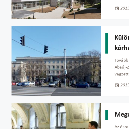
2015
Külö
kórh
Tovább 
Abaúj-
végzett
2015
Megú
Az észa