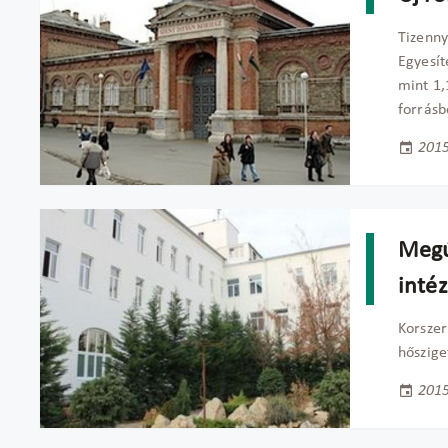
Tizenny
Egyesít
mint 1,
forrásb
2015
Megú
inté
Korszer
hőszige
2015