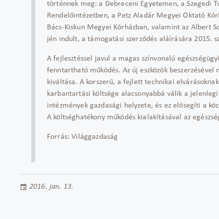
történnek meg: a Debreceni Egyetemen, a Szegedi 
Rendelőintézetben, a Petz Aladár Megyei Oktató Kór
Bács-Kiskun Megyei Kórházban, valamint az Albert Sc
jén indult, a támogatási szerződés aláírására 2015. s
A fejlesztéssel javul a magas színvonalú egészségügyi
fenntartható működés. Az új eszközök beszerzésével m
kiváltása. A korszerű, a fejlett technikai elvárások
karbantartási költsége alacsonyabbá válik a jelenleg
intézmények gazdasági helyzete, és ez elősegíti a kö
A költséghatékony működés kialakításával az egészség
Forrás: Világgazdaság
2016. jan. 13.