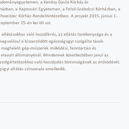
Tudományegyetemen, a Kenézy Gyula Kórház és
házban, a Kaposvári Egyetemen, a Felső-Szabolcsi Kórházban, a
hweitzer Kórház-Rendelőintézetben. A projekt 2015. június 1-
zeptember 15-én került sor.
 ellátásokhoz való hozzáférés, az ellátás hatékonysága és a
egvalósul a kiszerződött egészségügyi szolgálta tások
nak megfelelő gép-műszerek működési, fenntartási és
i elavult állományénál. Mindennek következtében javul az
zszolgáltatásokhoz való hozzájutás biztonságának az erősödését.
ügyi ellátás színvonala emelkedik.