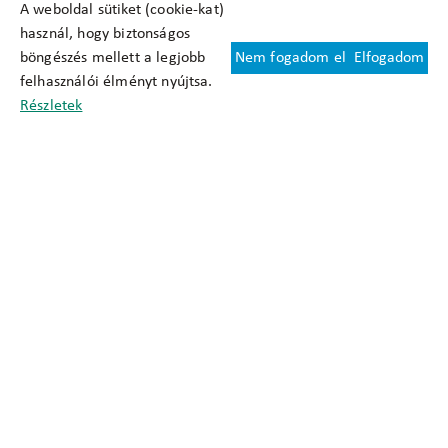
A weboldal sütiket (cookie-kat)
használ, hogy biztonságos
böngészés mellett a legjobb
Nem fogadom el
Elfogadom
Felhasználási feltételek
felhasználói élményt nyújtsa.
Cookie nyilatkozat
Részletek
Adatkezelési tájékoztató
Oldaltérkép
Közadatkereső
Akadálymentesítési nyilatkozat
Impresszum
okfo@okfo.gov.hu
+361 356 1522