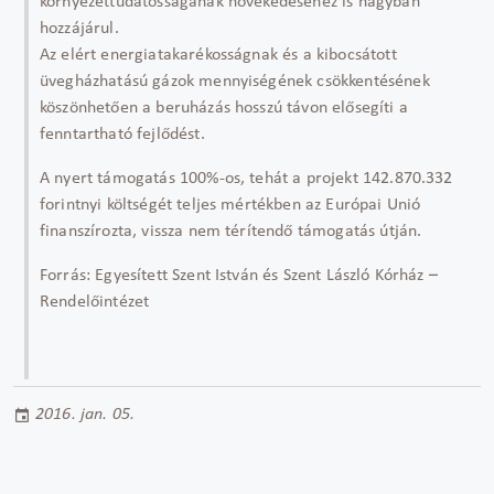
környezettudatosságának növekedéséhez is nagyban
hozzájárul.
Az elért energiatakarékosságnak és a kibocsátott
üvegházhatású gázok mennyiségének csökkentésének
köszönhetően a beruházás hosszú távon elősegíti a
fenntartható fejlődést.
A nyert támogatás 100%-os, tehát a projekt 142.870.332
forintnyi költségét teljes mértékben az Európai Unió
finanszírozta, vissza nem térítendő támogatás útján.
Forrás: Egyesített Szent István és Szent László Kórház –
Rendelőintézet
2016. jan. 05.