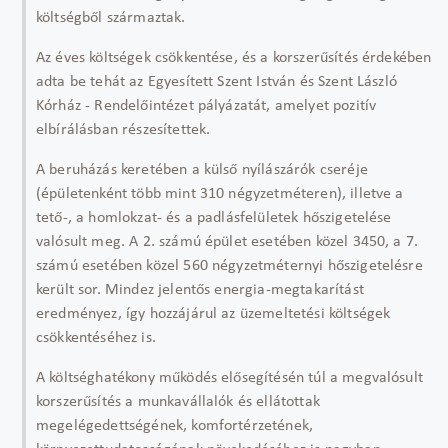
költségből származtak.
Az éves költségek csökkentése, és a korszerűsítés érdekében
adta be tehát az Egyesített Szent István és Szent László
Kórház - Rendelőintézet pályázatát, amelyet pozitív
elbírálásban részesítettek.
A beruházás keretében a külső nyílászárók cseréje
(épületenként több mint 310 négyzetméteren), illetve a
tető-, a homlokzat- és a padlásfelületek hőszigetelése
valósult meg. A 2. számú épület esetében közel 3450, a 7.
számú esetében közel 560 négyzetméternyi hőszigetelésre
került sor. Mindez jelentős energia-megtakarítást
eredményez, így hozzájárul az üzemeltetési költségek
csökkentéséhez is.
A költséghatékony működés elősegítésén túl a megvalósult
korszerűsítés a munkavállalók és ellátottak
megelégedettségének, komfortérzetének,