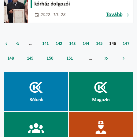
kórház dolgozói
Tovább
2022. 10. 28.
…
141
142
143
144
145
146
147
…
148
149
150
151
Rólunk
Magazin