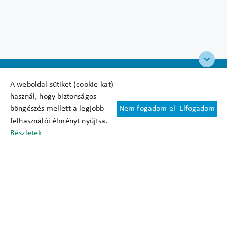
A weboldal sütiket (cookie-kat)
használ, hogy biztonságos
böngészés mellett a legjobb
Nem fogadom el
Elfogadom
Felhasználási feltételek
felhasználói élményt nyújtsa.
Cookie nyilatkozat
Részletek
Adatkezelési tájékoztató
Oldaltérkép
Közadatkereső