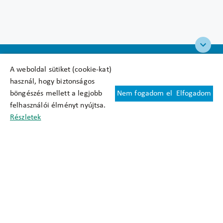
A weboldal sütiket (cookie-kat)
használ, hogy biztonságos
böngészés mellett a legjobb
Nem fogadom el
Elfogadom
Felhasználási feltételek
felhasználói élményt nyújtsa.
Cookie nyilatkozat
Részletek
Adatkezelési tájékoztató
Oldaltérkép
Közadatkereső
Akadálymentesítési nyilatkozat