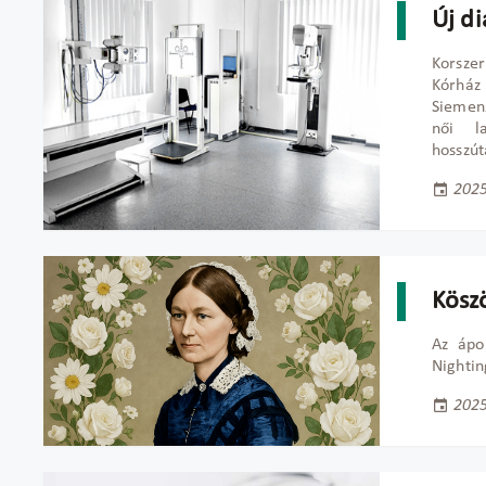
Új d
Korszer
Kórház
Siemen
női la
hosszút
2025
Kösz
Az ápo
Nightin
2025