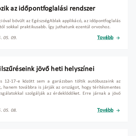
zik az időpontfoglalási rendszer
cióval bővült az EgészségAblak applikácó, az időpontfoglalás
ól sokkal praktikusabb. Így juthatunk ezentúl orvoshoz.
Tovább
. 05. 09.
lszűréseink jövő heti helyszínei
s 12-17-e között sem a garázsban töltik autóbuszaink az
t, hanem továbbra is járják az országot, hogy térítésmentes
zsgálatokkal szolgálják az érdeklődőket. Erre járnak a jövő
Tovább
. 05. 08.