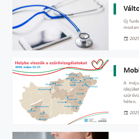
Válto
Új funk
mostant
2025
Mobi
A máju
idejüke
szűrővi
héten.
2025