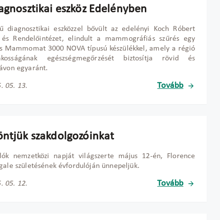
iagnosztikai eszköz Edelényben
ű diagnosztikai eszközzel bővült az edelényi Koch Róbert
 és Rendelőintézet, elindult a mammográfiás szűrés egy
s Mammomat 3000 NOVA típusú készülékkel, amely a régió
kosságának egészségmegőrzését biztosítja rövid és
ávon egyaránt.
Tovább
. 05. 13.
öntjük szakdolgozóinkat
lók nemzetközi napját világszerte május 12-én, Florence
gale születésének évfordulóján ünnepeljük.
Tovább
. 05. 12.