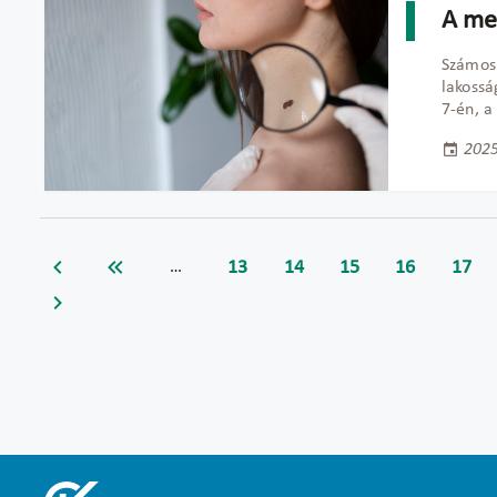
A me
Számos
lakossá
7-én, a
2025
13
14
15
16
17
…