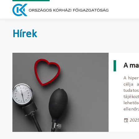
Hírek
A ma
A hipe
célja 
tudato
tájék
lehetős
ellenőr
2025