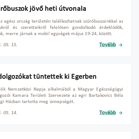
űrőbuszok jövő heti útvonala
az egész ország területén találkozhatnak szűrőbuszainkkal az
król és szeretteikről felelősen gondolkodó érdeklődők,
k, merre járnak a mobil egységek május 19-24. között.
Tovább
. 05. 15.
dolgozókat tüntettek ki Egerben
lók Nemzetközi Napja alkalmából a Magyar Egészségügyi
gozói Kamara Területi Szervezete az egri Bartakovics Béla
gi Házban tartotta meg ünnepségét.
Tovább
. 05. 14.