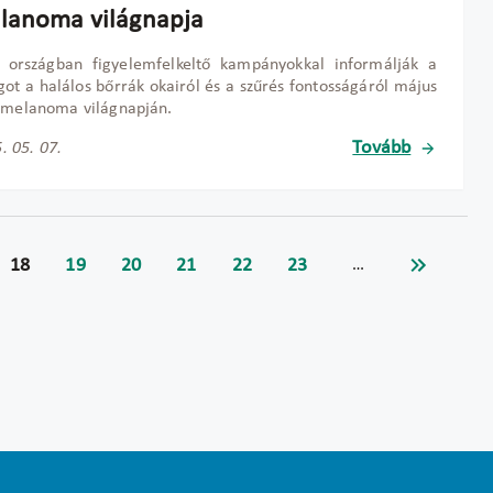
lanoma világnapja
 országban figyelemfelkeltő kampányokkal informálják a
got a halálos bőrrák okairól és a szűrés fontosságáról május
 melanoma világnapján.
Tovább
. 05. 07.
18
19
20
21
22
23
…