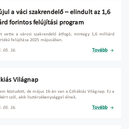
ul a váci szakrendelő – elindult az 1,6
árd forintos felújítási program
t vette a városi szakrendelő átfogó, mintegy 1,6 milliárd
értékű felújítása 2025 májusában.
Tovább
. 05. 16.
ákiás Világnap
em köztudott, de május 16-án van a Cöliákiás Világnap. Ez a
kért szól, akik lisztérzékenységgel élnek.
Tovább
. 05. 16.