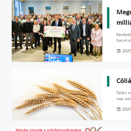
Megúj
milli
Kezdeté
forint 
2025
Cöli
Talán n
nap azo
2025