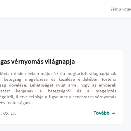
gas vérnyomás világnapja
rtónia minden évben május 17-én megtartott világnapjának
a betegség megelőzése és kezelése érdekében történő
sság növelése. Lehetőséget nyújt arra, hogy az emberek
oztatást kapjanak a betegségről és a megelőzés
égeiről, illetve felhívja a figyelmet a rendszeres vérnyomás
zés fontosságára.
Tovább
. 05. 17.