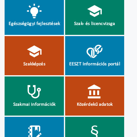
Egészségügyi fejlesztések
Szak- és licencvizsga
Szakképzés
EESZT Információs portál
Szakmai információk
Közérdekű adatok