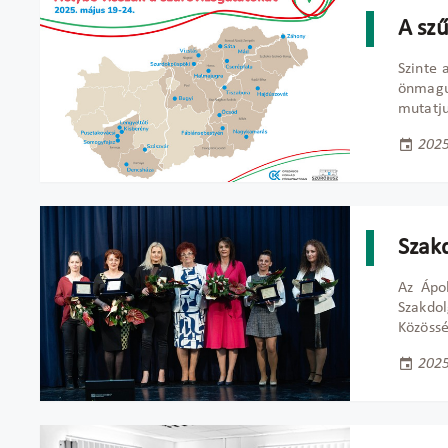
A sz
Szinte 
önmagu
mutatju
2025
Szak
Az Ápo
Szakdol
Közössé
2025