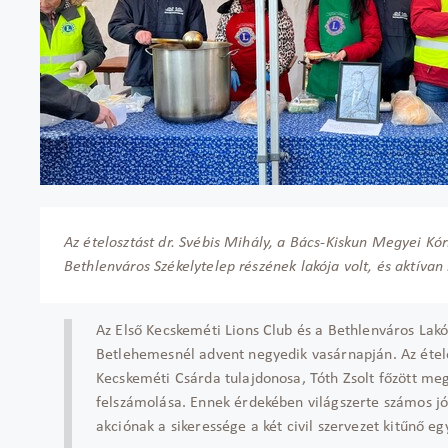
Az ételosztást dr. Svébis Mihály, a Bács-Kiskun Megyei Kór
Bethlenváros Székelytelep részének lakója volt, és aktív
Az Első Kecskeméti Lions Club és a Bethlenváros Lakó
Betlehemesnél advent negyedik vasárnapján. Az ételo
Kecskeméti Csárda tulajdonosa, Tóth Zsolt főzött meg
felszámolása. Ennek érdekében világszerte számos jó
akciónak a sikeressége a két civil szervezet kitűnő 