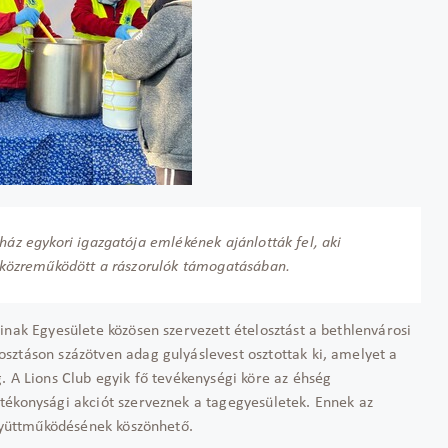
ház egykori igazgatója emlékének ajánlották fel, aki
an közreműködött a rászorulók támogatásában.
inak Egyesülete közösen szervezett ételosztást a bethlenvárosi
sztáson százötven adag gulyáslevest osztottak ki, amelyet a
. A Lions Club egyik fő tevékenységi köre az éhség
tékonysági akciót szerveznek a tagegyesületek. Ennek az
együttműködésének köszönhető.