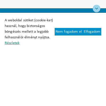
A weboldal sütiket (cookie-kat)
használ, hogy biztonságos
böngészés mellett a legjobb
Nem fogadom el
Elfogadom
Felhasználási feltételek
felhasználói élményt nyújtsa.
Cookie nyilatkozat
Részletek
Adatkezelési tájékoztató
Oldaltérkép
Közadatkereső
Akadálymentesítési nyilatkozat
Impresszum