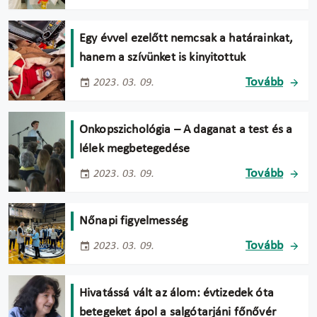
Egy évvel ezelőtt nemcsak a határainkat,
hanem a szívünket is kinyitottuk
Tovább
2023. 03. 09.
Onkopszichológia – A daganat a test és a
lélek megbetegedése
Tovább
2023. 03. 09.
Nőnapi figyelmesség
Tovább
2023. 03. 09.
Hivatássá vált az álom: évtizedek óta
betegeket ápol a salgótarjáni főnővér