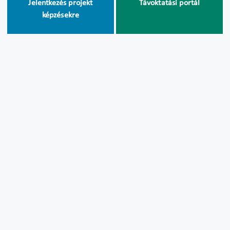
Jelentkezés projekt
Távoktatási portál
képzésekre