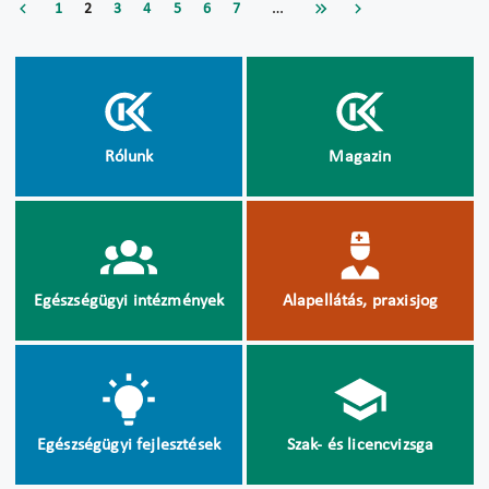
…
1
2
3
4
5
6
7
Rólunk
Magazin
Egészségügyi intézmények
Alapellátás, praxisjog
Egészségügyi fejlesztések
Szak- és licencvizsga