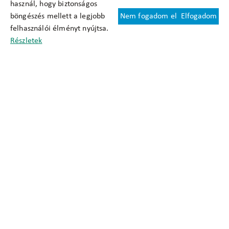
használ, hogy biztonságos
böngészés mellett a legjobb
Nem fogadom el
Elfogadom
Felhasználási feltételek
felhasználói élményt nyújtsa.
Cookie nyilatkozat
Részletek
Adatkezelési tájékoztató
Oldaltérkép
Közadatkereső
Akadálymentesítési nyilatkozat
Impresszum
okfo@okfo.gov.hu
+361 356 1522