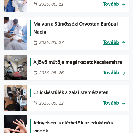
Tovább
2026. 06. 11.
Ma van a Sürgősségi Orvostan Európai
Napja
Tovább
2026. 05. 27.
A jövő műtője megérkezett Kecskemétre
Tovább
2026. 05. 26.
Csúcskészülék a zalai szemészeten
Tovább
2026. 05. 22.
Jelnyelven is elérhetők az edukációs
videók