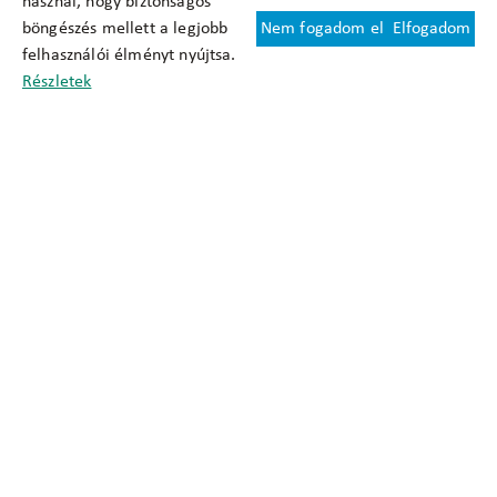
használ, hogy biztonságos
böngészés mellett a legjobb
Nem fogadom el
Elfogadom
Felhasználási feltételek
felhasználói élményt nyújtsa.
Cookie nyilatkozat
Részletek
Adatkezelési tájékoztató
Oldaltérkép
Közadatkereső
Akadálymentesítési nyilatkozat
Impresszum
okfo@okfo.gov.hu
+361 356 1522