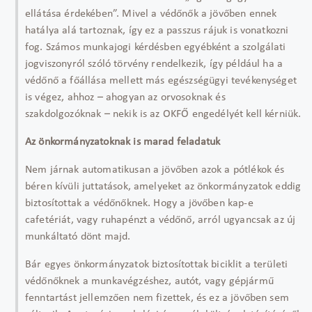
ellátása érdekében”. Mivel a védőnők a jövőben ennek
hatálya alá tartoznak, így ez a passzus rájuk is vonatkozni
fog. Számos munkajogi kérdésben egyébként a szolgálati
jogviszonyról szóló törvény rendelkezik, így például ha a
védőnő a főállása mellett más egészségügyi tevékenységet
is végez, ahhoz – ahogyan az orvosoknak és
szakdolgozóknak – nekik is az OKFŐ engedélyét kell kérniük.
Az önkormányzatoknak is marad feladatuk
Nem járnak automatikusan a jövőben azok a pótlékok és
béren kívüli juttatások, amelyeket az önkormányzatok eddig
biztosítottak a védőnőknek. Hogy a jövőben kap-e
cafetériát, vagy ruhapénzt a védőnő, arról ugyancsak az új
munkáltató dönt majd.
Bár egyes önkormányzatok biztosítottak biciklit a területi
védőnőknek a munkavégzéshez, autót, vagy gépjármű
fenntartást jellemzően nem fizettek, és ez a jövőben sem