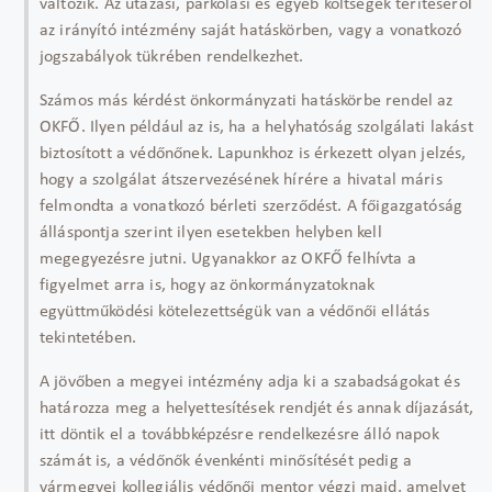
változik. Az utazási, parkolási és egyéb költségek térítéséről
az irányító intézmény saját hatáskörben, vagy a vonatkozó
jogszabályok tükrében rendelkezhet.
Számos más kérdést önkormányzati hatáskörbe rendel az
OKFŐ. Ilyen például az is, ha a helyhatóság szolgálati lakást
biztosított a védőnőnek. Lapunkhoz is érkezett olyan jelzés,
hogy a szolgálat átszervezésének hírére a hivatal máris
felmondta a vonatkozó bérleti szerződést. A főigazgatóság
álláspontja szerint ilyen esetekben helyben kell
megegyezésre jutni. Ugyanakkor az OKFŐ felhívta a
figyelmet arra is, hogy az önkormányzatoknak
együttműködési kötelezettségük van a védőnői ellátás
tekintetében.
A jövőben a megyei intézmény adja ki a szabadságokat és
határozza meg a helyettesítések rendjét és annak díjazását,
itt döntik el a továbbképzésre rendelkezésre álló napok
számát is, a védőnők évenkénti minősítését pedig a
vármegyei kollegiális védőnői mentor végzi majd, amelyet