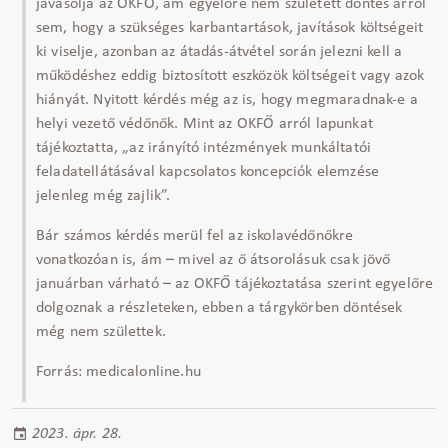
javasolja az OKFŐ, ám egyelőre nem született döntés arról
sem, hogy a szükséges karbantartások, javítások költségeit
ki viselje, azonban az átadás-átvétel során jelezni kell a
működéshez eddig biztosított eszközök költségeit vagy azok
hiányát. Nyitott kérdés még az is, hogy megmaradnak-e a
helyi vezető védőnők. Mint az OKFŐ arról lapunkat
tájékoztatta, „az irányító intézmények munkáltatói
feladatellátásával kapcsolatos koncepciók elemzése
jelenleg még zajlik”.
Bár számos kérdés merül fel az iskolavédőnőkre
vonatkozóan is, ám – mivel az ő átsorolásuk csak jövő
januárban várható – az OKFŐ tájékoztatása szerint egyelőre
dolgoznak a részleteken, ebben a tárgykörben döntések
még nem születtek.
Forrás: medicalonline.hu
2023. ápr. 28.