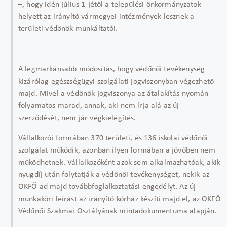
–, hogy idén július 1-jétől a települési önkormányzatok
helyett az irányító vármegyei intézmények lesznek a
területi védőnők munkáltatói.
A legmarkánsabb módosítás, hogy védőnői tevékenység
kizárólag egészségügyi szolgálati jogviszonyban végezhető
majd. Mivel a védőnők jogviszonya az átalakítás nyomán
folyamatos marad, annak, aki nem írja alá az új
szerződését, nem jár végkielégítés.
Vállalkozói formában 370 területi, és 136 iskolai védőnői
szolgálat működik, azonban ilyen formában a jövőben nem
működhetnek. Vállalkozóként azok sem alkalmazhatóak, akik
nyugdíj után folytatják a védőnői tevékenységet, nekik az
OKFŐ ad majd továbbfoglalkoztatási engedélyt. Az új
munkaköri leírást az irányító kórház készíti majd el, az OKFŐ
Védőnői Szakmai Osztályának mintadokumentuma alapján.