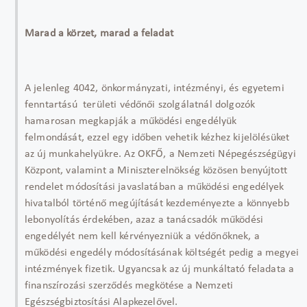
Marad a körzet, marad a feladat
A jelenleg 4042, önkormányzati, intézményi, és egyetemi
fenntartású területi védőnői szolgálatnál dolgozók
hamarosan megkapják a működési engedélyük
felmondását, ezzel egy időben vehetik kézhez kijelölésüket
az új munkahelyükre. Az OKFŐ, a Nemzeti Népegészségügyi
Központ, valamint a Miniszterelnökség közösen benyújtott
rendelet módosítási javaslatában a működési engedélyek
hivatalból történő megújítását kezdeményezte a könnyebb
lebonyolítás érdekében, azaz a tanácsadók működési
engedélyét nem kell kérvényezniük a védőnőknek, a
működési engedély módosításának költségét pedig a megyei
intézmények fizetik. Ugyancsak az új munkáltató feladata a
finanszírozási szerződés megkötése a Nemzeti
Egészségbiztosítási Alapkezelővel.