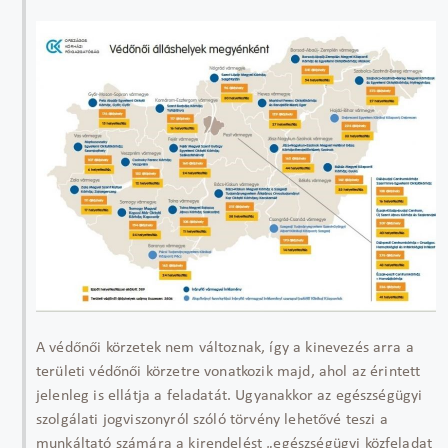
A védőnői körzetek nem változnak, így a kinevezés arra a
területi védőnői körzetre vonatkozik majd, ahol az érintett
jelenleg is ellátja a feladatát. Ugyanakkor az egészségügyi
szolgálati jogviszonyról szóló törvény lehetővé teszi a
munkáltató számára a kirendelést „egészségügyi közfeladat