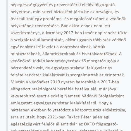
népegészségügyért és prevencióért felelős főigazgató-
helyettese, miniszteri biztosként járta be az országot, és
összeállított egy probléma- és megoldástérképet a védőnők
helyzetének rendezésére. Bár akkor ennek nem lett
következménye, a kormány 2017-ben ismét napirendre tűzte
a szolgálatok államosítását, akkor ugyanis több száz védőnő
egyénenként írt levelet a döntéshozóknak, köztük
minisztereknek, államtitkároknak és hivatalvezetőknek. A
védőnőktől induló kezdeményezések fő mozgatórugója a
bérrendezés volt, de egységes szakmai felügyelet és
feltételrendszer kialakítását is szorgalmazták az érintettek.
Miután a védőnőket 2019 nyarán besorolták a 2017-ben
elfogadott szakdolgozói bértábla hatálya alá, már jóval
kevesebb szó esett a sokáig Nemzeti Védőnői Szolgálatként
emlegetett egységes rendszer kialakításáról. Hogy a
háttérben eközben folytatódott a központosítás előkészítése,
arra az utalt, hogy 2021-ben Takács Péter jelenlegi
egészségügyért felelős államtitkár az OKFŐ főigazgató-