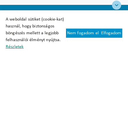
A weboldal sütiket (cookie-kat)
használ, hogy biztonságos
böngészés mellett a legjobb
Nem fogadom el
Elfogadom
Felhasználási feltételek
felhasználói élményt nyújtsa.
Cookie nyilatkozat
Részletek
Adatkezelési tájékoztató
Oldaltérkép
Közadatkereső
Akadálymentesítési nyilatkozat
Impresszum