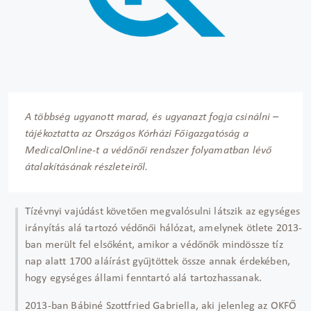
A többség ugyanott marad, és ugyanazt fogja csinálni –
tájékoztatta az Országos Kórházi Főigazgatóság a
MedicalOnline-t a védőnői rendszer folyamatban lévő
átalakításának részleteiről.
Tízévnyi vajúdást követően megvalósulni látszik az egységes
irányítás alá tartozó védőnői hálózat, amelynek ötlete 2013-
ban merült fel elsőként, amikor a védőnők mindössze tíz
nap alatt 1700 aláírást gyűjtöttek össze annak érdekében,
hogy egységes állami fenntartó alá tartozhassanak.
2013-ban Bábiné Szottfried Gabriella, aki jelenleg az OKFŐ