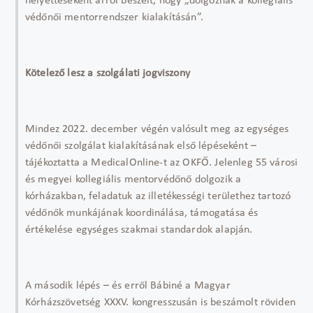
helyetteseként arról beszélt, hogy „dolgoznak a kollegiális
védőnői mentorrendszer kialakításán”.
Kötelező lesz a szolgálati jogviszony
Mindez 2022. december végén valósult meg az egységes
védőnői szolgálat kialakításának első lépéseként –
tájékoztatta a MedicalOnline-t az OKFŐ. Jelenleg 55 városi
és megyei kollegiális mentorvédőnő dolgozik a
kórházakban, feladatuk az illetékességi területhez tartozó
védőnők munkájának koordinálása, támogatása és
értékelése egységes szakmai standardok alapján.
A második lépés – és erről Bábiné a Magyar
Kórházszövetség XXXV. kongresszusán is beszámolt röviden