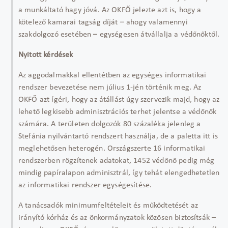
a munkáltató hagy jóvá. Az OKFŐ jelezte azt is, hogy a
kötelező kamarai tagság díját – ahogy valamennyi
szakdolgozó esetében – egységesen átvállalja a védőnőktől.
Nyitott kérdések
Az aggodalmakkal ellentétben az egységes informatikai
rendszer bevezetése nem július 1-jén történik meg. Az
OKFŐ azt ígéri, hogy az átállást úgy szervezik majd, hogy az
lehető legkisebb adminisztrációs terhet jelentse a védőnők
számára. A területen dolgozók 80 százaléka jelenleg a
Stefánia nyilvántartó rendszert használja, de a paletta itt is
meglehetősen heterogén. Országszerte 16 informatikai
rendszerben rögzítenek adatokat, 1452 védőnő pedig még
mindig papíralapon adminisztrál, így tehát elengedhetetlen
az informatikai rendszer egységesítése.
A tanácsadók minimumfeltételeit és működtetését az
irányító kórház és az önkormányzatok közösen biztosítsák –