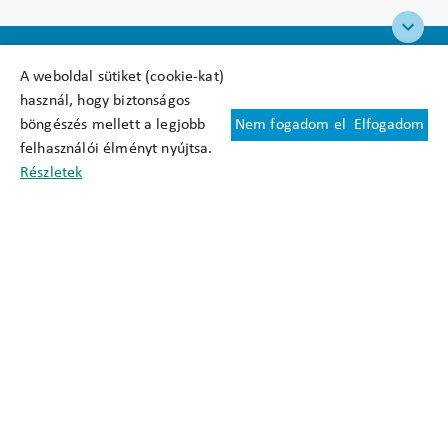
A weboldal sütiket (cookie-kat)
használ, hogy biztonságos
böngészés mellett a legjobb
Nem fogadom el
Elfogadom
Felhasználási feltételek
felhasználói élményt nyújtsa.
Cookie nyilatkozat
Részletek
Adatkezelési tájékoztató
Oldaltérkép
Közadatkereső
Akadálymentesítési nyilatkozat
Impresszum