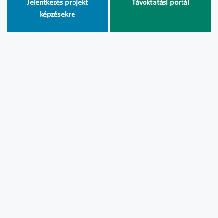
Jelentkezés projekt
Távoktatási portál
képzésekre