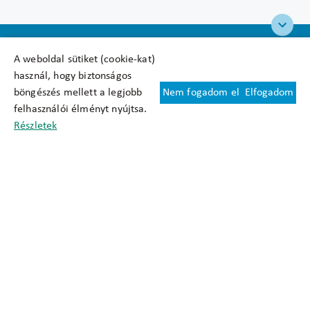
A weboldal sütiket (cookie-kat)
használ, hogy biztonságos
böngészés mellett a legjobb
Nem fogadom el
Elfogadom
Felhasználási feltételek
felhasználói élményt nyújtsa.
Cookie nyilatkozat
Részletek
Adatkezelési tájékoztató
Oldaltérkép
Közadatkereső
Akadálymentesítési nyilatkozat
Impresszum