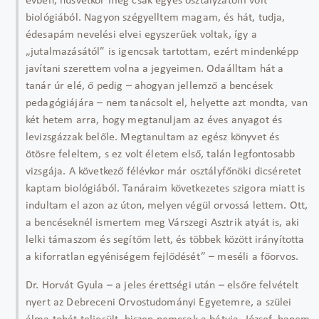
évben, húsvétkor még csak egyes osztályzatom volt
biológiából. Nagyon szégyelltem magam, és hát, tudja,
édesapám nevelési elvei egyszerűek voltak, így a
„jutalmazásától” is igencsak tartottam, ezért mindenképp
javítani szerettem volna a jegyeimen. Odaálltam hát a
tanár úr elé, ő pedig – ahogyan jellemző a bencések
pedagógiájára – nem tanácsolt el, helyette azt mondta, van
két hetem arra, hogy megtanuljam az éves anyagot és
levizsgázzak belőle. Megtanultam az egész könyvet és
ötösre feleltem, s ez volt életem első, talán legfontosabb
vizsgája. A következő félévkor már osztályfőnöki dicséretet
kaptam biológiából. Tanáraim következetes szigora miatt is
indultam el azon az úton, melyen végül orvossá lettem. Ott,
a bencéseknél ismertem meg Várszegi Asztrik atyát is, aki
lelki támaszom és segítőm lett, és többek között irányította
a kiforratlan egyéniségem fejlődését” – meséli a főorvos.
Dr. Horvát Gyula – a jeles érettségi után – elsőre felvételt
nyert az Debreceni Orvostudományi Egyetemre, a szülei