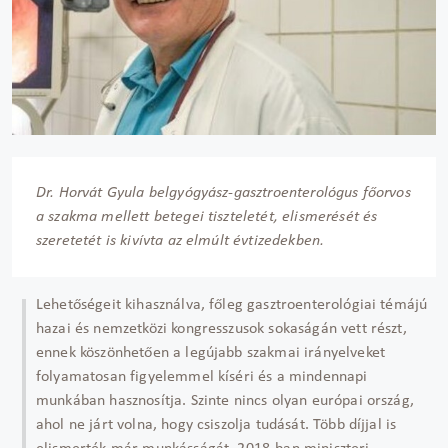
Dr. Horvát Gyula belgyógyász-gasztroenterológus főorvos
a szakma mellett betegei tiszteletét, elismerését és
szeretetét is kivívta az elmúlt évtizedekben.
Lehetőségeit kihasználva, főleg gasztroenterológiai témájú
hazai és nemzetközi kongresszusok sokaságán vett részt,
ennek köszönhetően a legújabb szakmai irányelveket
folyamatosan figyelemmel kíséri és a mindennapi
munkában hasznosítja. Szinte nincs olyan európai ország,
ahol ne járt volna, hogy csiszolja tudását. Több díjjal is