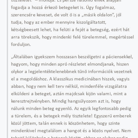
tiszteletet” – mondja. És persze hasonló elvek alapján
fogadja a hozzá érkező betegeket is. Úgy fogalmaz,
szerencsére keveset, de volt ő is a „másik oldalon”, jól
tudja, hogy az ember mennyire kiszolgáltatott,
kétségbeesett lehet, ha felüti a fejét a betegség, ezért hát
arra törekszik, hogy mindenki felé türelemmel, megértéssel
forduljon.
„Általában igyekszem hosszasan beszélgetni a páciensekkel,
hagyom, hogy minden apró részletet elmondjanak, hiszen
olykor a legjelentéktelenebbnek tűnő információk vezetnek
el a megoldáshoz. A klasszikus medicinában hiszek, vagyis
abban, hogy nem kell terv nélkül, mindenféle vizsgálatra
elküldeni a beteget, aztán majdcsak kijön valami, mint a
keresztrejtvényben. Mindig hangsúlyozom azt is, hogy
nálunk minden beteg egyenlő. Az egyik legfontosabb pedig
a türelem, és a betegek mély tisztelete! Egyszerű emberek
közül jöttem, talán ennek is köszönhetem, hogy szinte
mindenkivel megtalálom a hangot és a közös nyelvet. Nem