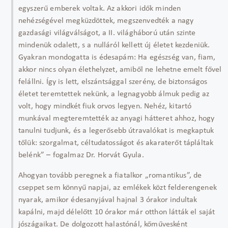
egyszerű emberek voltak. Az akkori idők minden
nehézségével megküzdöttek, megszenvedték a nagy
gazdasági világválságot, a II. világháború után szinte
mindenük odalett, s a nulláról kellett új életet kezdeniük.
Gyakran mondogatta is édesapám: Ha egészség van, fiam,
akkor nincs olyan élethelyzet, amiből ne lehetne emelt fővel
felállni. Így is lett, elszántsággal szerény, de biztonságos
életet teremtettek nekünk, a legnagyobb álmuk pedig az
volt, hogy mindkét fiuk orvos legyen. Nehéz, kitartó
munkával megteremtették az anyagi hátteret ahhoz, hogy
tanulni tudjunk, és a legerősebb útravalókat is megkaptuk
tőlük: szorgalmat, céltudatosságot és akaraterőt tápláltak
belénk” – fogalmaz Dr. Horvát Gyula.
Ahogyan tovább peregnek a fiatalkor „romantikus”, de
cseppet sem könnyű napjai, az emlékek közt felderengenek
nyarak, amikor édesanyjával hajnal 3 órakor indultak
kapálni, majd délelőtt 10 órakor már otthon látták el saját
jószágaikat. De dolgozott halastónál, kőművesként