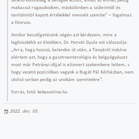
tehető különbség a betegek között, ehhez az elvhez pedig
makacsul ragaszkodom, máskülönben a szüleimtől és
tanítóimtól kapott értékekkel mennék szembe” – fogalmaz
a főorvos.
Amikor beszélgetésünk végén azt kérdezem, mire a
legbüszkébb az életében, Dr. Horvát Gyula ezt válaszolja:
„Arra, hogy hosszú, kalandos út után, a Tanyáról indulva
elértem azt, hogy a gasztroenterológia és belgyógyászat
most már Petrányi-díjjal is elismert szakembere lettem, s
hogy vezető pozícióban vagyok a Bugát Pál Kórházban, nem
utolsó sorban pedig az unokám szeretetére”.
Forrás, fotó: kekesonline.hu
2022. dec. 03.