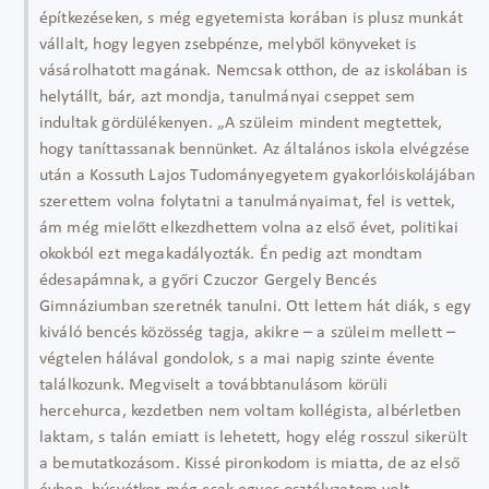
építkezéseken, s még egyetemista korában is plusz munkát
vállalt, hogy legyen zsebpénze, melyből könyveket is
vásárolhatott magának. Nemcsak otthon, de az iskolában is
helytállt, bár, azt mondja, tanulmányai cseppet sem
indultak gördülékenyen. „A szüleim mindent megtettek,
hogy taníttassanak bennünket. Az általános iskola elvégzése
után a Kossuth Lajos Tudományegyetem gyakorlóiskolájában
szerettem volna folytatni a tanulmányaimat, fel is vettek,
ám még mielőtt elkezdhettem volna az első évet, politikai
okokból ezt megakadályozták. Én pedig azt mondtam
édesapámnak, a győri Czuczor Gergely Bencés
Gimnáziumban szeretnék tanulni. Ott lettem hát diák, s egy
kiváló bencés közösség tagja, akikre – a szüleim mellett –
végtelen hálával gondolok, s a mai napig szinte évente
találkozunk. Megviselt a továbbtanulásom körüli
hercehurca, kezdetben nem voltam kollégista, albérletben
laktam, s talán emiatt is lehetett, hogy elég rosszul sikerült
a bemutatkozásom. Kissé pironkodom is miatta, de az első