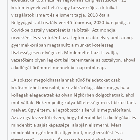
előadást tartott hazai és regionális kongresszusokon, 11
közleménynek volt első vagy társszerzője, a klinikai
vizsgálatok ismert és elismert tagja. 2018 óta a
Belgyógyászati osztály vezető főorvosa, 2020-ban pedig a
Covid-belosztály vezetését is rá bízták. Azt mondja,
orvosként és vezetőként az a legfontosabb elve, amit anno,
gyermekkorában megtanult: a munkát kötelesség
tisztességesen elvégezni. Mindemellett azt is vallja,
vezetőként olyan légkört kell teremtenie az osztályon, ahová
a kollégái örömmel mennek be nap mint nap.
„A sokszor megoldhatatlannak tűnő feladatokat csak
közösen lehet orvosolni, de ez kizárólag akkor megy, ha a
kollégák elégedettek és olyan légkörben dolgozhatnak, ahol
motiváltak. Nekem pedig kutya kötelességem ezt biztosítani,
melyet, úgy érzem, a legtöbbször sikerül is megvalósítani.
Az az egyik vezetői elvem, hogy tolerálni kell a kollégákat és
mindenkit a saját képességei alapján elismerni. Mert
mindenki megérdemli a figyelmet, megbecsülést és a