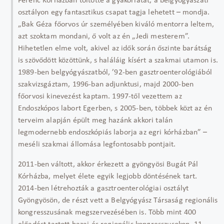
Ferenc Kórházban töltötte a gyakorlatát, a belgyógyászati
osztályon egy fantasztikus csapat tagja lehetett – mondja.
„Bak Géza főorvos úr személyében kiváló mentorra leltem,
azt szoktam mondani, ő volt az én „Jedi mesterem”.
Hihetetlen elme volt, akivel az idők során őszinte barátság
is szövődött közöttünk, s haláláig kísért a szakmai utamon is.
1989-ben belgyógyászatból, ’92-ben gasztroenterológiából
szakvizsgáztam, 1996-ban adjunktusi, majd 2000-ben
főorvosi kinevezést kaptam. 1997-től vezettem az
Endoszkópos labort Egerben, s 2005-ben, többek közt az én
terveim alapján épült meg hazánk akkori talán
legmodernebb endoszkópiás laborja az egri kórházban” –
meséli szakmai állomása legfontosabb pontjait.
2011-ben váltott, akkor érkezett a gyöngyösi Bugát Pál
Kórházba, melyet élete egyik legjobb döntésének tart.
2014-ben létrehozták a gasztroenterológiai osztályt
Gyöngyösön, de részt vett a Belgyógyász Társaság regionális
kongresszusának megszervezésében is. Több mint 400