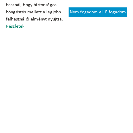
használ, hogy biztonságos
böngészés mellett a legjobb
Nem fogadom el
Elfogadom
Felhasználási feltételek
felhasználói élményt nyújtsa.
Cookie nyilatkozat
Részletek
Adatkezelési tájékoztató
Oldaltérkép
Közadatkereső
Akadálymentesítési nyilatkozat
Impresszum
okfo@okfo.gov.hu
+361 356 1522