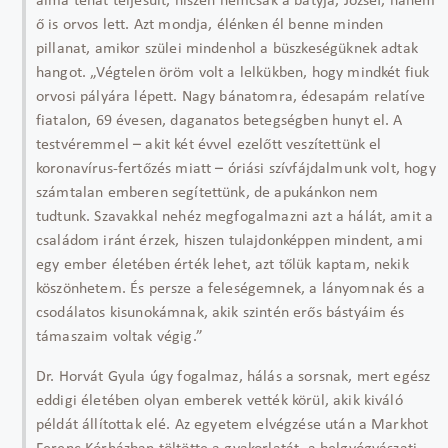
álma tehát teljesült, hiszen nemcsak a bátyja, József, hanem
ő is orvos lett. Azt mondja, élénken él benne minden
pillanat, amikor szülei mindenhol a büszkeségüknek adtak
hangot. „Végtelen öröm volt a lelkükben, hogy mindkét fiuk
orvosi pályára lépett. Nagy bánatomra, édesapám relatíve
fiatalon, 69 évesen, daganatos betegségben hunyt el. A
testvéremmel – akit két évvel ezelőtt veszítettünk el
koronavírus-fertőzés miatt – óriási szívfájdalmunk volt, hogy
számtalan emberen segítettünk, de apukánkon nem
tudtunk. Szavakkal nehéz megfogalmazni azt a hálát, amit a
családom iránt érzek, hiszen tulajdonképpen mindent, ami
egy ember életében érték lehet, azt tőlük kaptam, nekik
köszönhetem. És persze a feleségemnek, a lányomnak és a
csodálatos kisunokámnak, akik szintén erős bástyáim és
támaszaim voltak végig.”
Dr. Horvát Gyula úgy fogalmaz, hálás a sorsnak, mert egész
eddigi életében olyan emberek vették körül, akik kiváló
példát állítottak elé. Az egyetem elvégzése után a Markhot