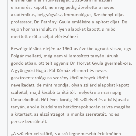
elismerték már munkásságát, 2018-ban miniszteri
elismerést kapott, nemrég pedig átvehette a neves
akadémikus, belgyógyász, immunológus, Széchenyi-díjas
professzor, Dr. Petrányi Gyula emlékére alapított díjat. De
vajon honnan indult, milyen alapokat kapott, s miből
merített erőt a céljai eléréséhez?
Beszélgetésünk elején az 1960-as évekbe ugrunk vissza, egy
Polgár melletti, még nem villamosított tanyán járunk
gondolatban, ott telt ugyanis Dr. Horvát Gyula gyermekkora.
A gyöngyösi Bugát Pál Kórház elismert és neves
gasztroenterológusa szerény körülmények között
nevelkedett, de mint mondja, olyan szilárd alapokat kapott
szüleitől, majd később tanítóitól, melyekre a mai napig
támaszkodhat. Hét éves koráig élt szüleivel és a bátyjával a
tanyán, ahol a küzdelmes hétköznapok során szívta magába
a kitartást, az elszántságot, a munka szeretetét, no és
persze becsületét.
„A szüleim célratörő, s a szó legnemesebb értelmében