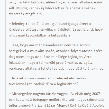
nagymértékű fejlődés, ehhez folyamatosan alkalmazkodni
kell. Mindig vannak új kihívások és feladatok amiknek
szeretnék megfelelni.
– Jelenleg rendelőintézeti, gondozói igazgatóként a
járóbeteg-ellátást irányítja, működteti. Ez azt jelenti, hogy
nincs napi kapcsolatban a betegekkel?
– Igaz, hogy ma már személyesen nem találkozom
betegekkel a munkám során, azonban folyamatosan azért
dolgozom, hogy az ellátás minősége fejlődjön. Arra
fókuszálok, hogy a felmerülő problémákra, az egész
rendszert átlátva, a lehető legjobb megoldást találjuk meg.
– Az évek során számos kitüntetéssel elismerték
tevékenységét. Melyik díjra a legbüszkébb?
– Mindegyikre nagyon büszke vagyok. Az elsőt még 2007-
ben kaptam, a betegágy mellett kifejtett magas színvonalú
teljesítményért a Szent Lázár Megyei Kórház Kiváló Ápolója