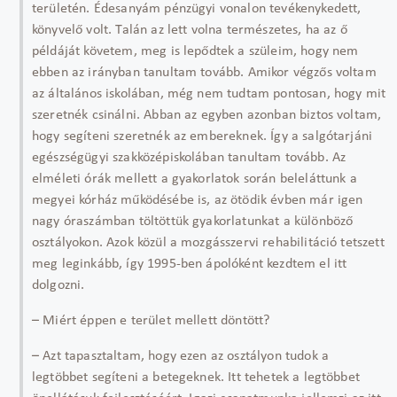
területén. Édesanyám pénzügyi vonalon tevékenykedett,
könyvelő volt. Talán az lett volna természetes, ha az ő
példáját követem, meg is lepődtek a szüleim, hogy nem
ebben az irányban tanultam tovább. Amikor végzős voltam
az általános iskolában, még nem tudtam pontosan, hogy mit
szeretnék csinálni. Abban az egyben azonban biztos voltam,
hogy segíteni szeretnék az embereknek. Így a salgótarjáni
egészségügyi szakközépiskolában tanultam tovább. Az
elméleti órák mellett a gyakorlatok során beleláttunk a
megyei kórház működésébe is, az ötödik évben már igen
nagy óraszámban töltöttük gyakorlatunkat a különböző
osztályokon. Azok közül a mozgásszervi rehabilitáció tetszett
meg leginkább, így 1995-ben ápolóként kezdtem el itt
dolgozni.
– Miért éppen e terület mellett döntött?
– Azt tapasztaltam, hogy ezen az osztályon tudok a
legtöbbet segíteni a betegeknek. Itt tehetek a legtöbbet