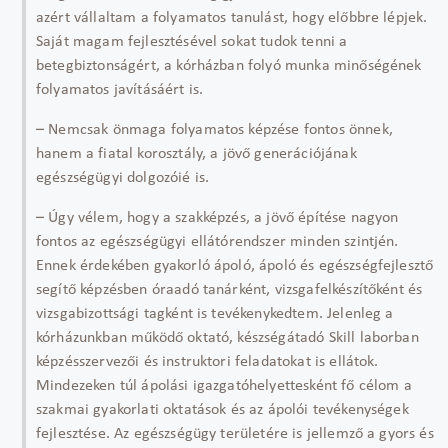
azért vállaltam a folyamatos tanulást, hogy előbbre lépjek.
Saját magam fejlesztésével sokat tudok tenni a
betegbiztonságért, a kórházban folyó munka minőségének
folyamatos javításáért is.
– Nemcsak önmaga folyamatos képzése fontos önnek,
hanem a fiatal korosztály, a jövő generációjának
egészségügyi dolgozóié is.
– Úgy vélem, hogy a szakképzés, a jövő építése nagyon
fontos az egészségügyi ellátórendszer minden szintjén.
Ennek érdekében gyakorló ápoló, ápoló és egészségfejlesztő
segítő képzésben óraadó tanárként, vizsgafelkészítőként és
vizsgabizottsági tagként is tevékenykedtem. Jelenleg a
kórházunkban működő oktató, készségátadó Skill laborban
képzésszervezői és instruktori feladatokat is ellátok.
Mindezeken túl ápolási igazgatóhelyettesként fő célom a
szakmai gyakorlati oktatások és az ápolói tevékenységek
fejlesztése. Az egészségügy területére is jellemző a gyors és