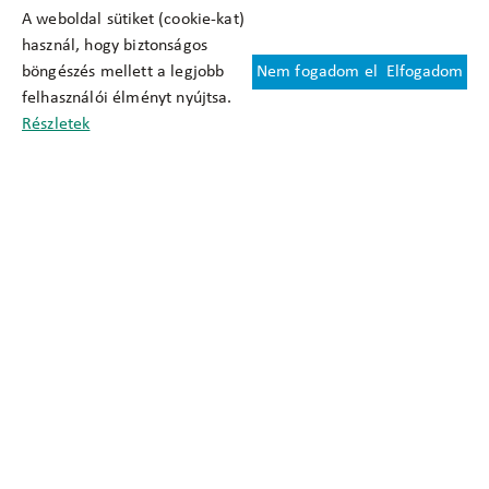
A weboldal sütiket (cookie-kat)
használ, hogy biztonságos
böngészés mellett a legjobb
Nem fogadom el
Elfogadom
Felhasználási feltételek
felhasználói élményt nyújtsa.
Cookie nyilatkozat
Részletek
Adatkezelési tájékoztató
Oldaltérkép
Közadatkereső
Akadálymentesítési nyilatkozat
Impresszum
okfo@okfo.gov.hu
+361 356 1522