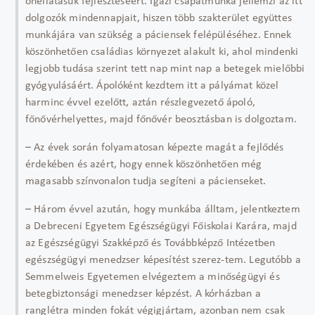
önellátásuk fejlesztéséért. Igazi csapatmunka jellemzi az itt
dolgozók mindennapjait, hiszen több szakterület együttes
munkájára van szükség a páciensek felépüléséhez. Ennek
köszönhetően családias környezet alakult ki, ahol mindenki
legjobb tudása szerint tett nap mint nap a betegek mielőbbi
gyógyulásáért. Ápolóként kezdtem itt a pályámat közel
harminc évvel ezelőtt, aztán részlegvezető ápoló,
főnővérhelyettes, majd főnővér beosztásban is dolgoztam.
– Az évek során folyamatosan képezte magát a fejlődés
érdekében és azért, hogy ennek köszönhetően még
magasabb színvonalon tudja segíteni a pácienseket.
– Három évvel azután, hogy munkába álltam, jelentkeztem
a Debreceni Egyetem Egészségügyi Főiskolai Karára, majd
az Egészségügyi Szakképző és Továbbképző Intézetben
egészségügyi menedzser képesítést szerez-tem. Legutóbb a
Semmelweis Egyetemen elvégeztem a minőségügyi és
betegbiztonsági menedzser képzést. A kórházban a
ranglétra minden fokát végigjártam, azonban nem csak