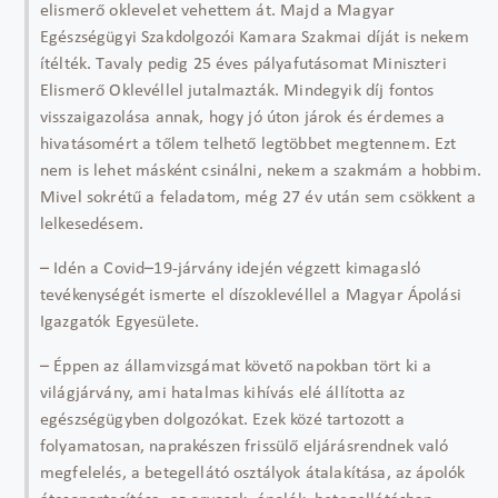
elismerő oklevelet vehettem át. Majd a Magyar
Egészségügyi Szakdolgozói Kamara Szakmai díját is nekem
ítélték. Tavaly pedig 25 éves pályafutásomat Miniszteri
Elismerő Oklevéllel jutalmazták. Mindegyik díj fontos
visszaigazolása annak, hogy jó úton járok és érdemes a
hivatásomért a tőlem telhető legtöbbet megtennem. Ezt
nem is lehet másként csinálni, nekem a szakmám a hobbim.
Mivel sokrétű a feladatom, még 27 év után sem csökkent a
lelkesedésem.
– Idén a Covid–19-járvány idején végzett kimagasló
tevékenységét ismerte el díszoklevéllel a Magyar Ápolási
Igazgatók Egyesülete.
– Éppen az államvizsgámat követő napokban tört ki a
világjárvány, ami hatalmas kihívás elé állította az
egészségügyben dolgozókat. Ezek közé tartozott a
folyamatosan, naprakészen frissülő eljárásrendnek való
megfelelés, a betegellátó osztályok átalakítása, az ápolók