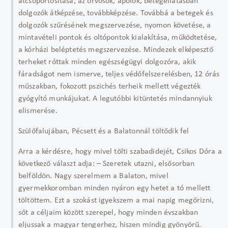
átcsoportosítása, az orvosok, ápolók, betegellátásban
dolgozók átképzése, továbbképzése. Továbbá a betegek és
dolgozók szűrésének megszervezése, nyomon követése, a
mintavételi pontok és oltópontok kialakítása, működtetése,
a kórházi beléptetés megszervezése. Mindezek elképesztő
terheket róttak minden egészségügyi dolgozóra, akik
fáradságot nem ismerve, teljes védőfelszerelésben, 12 órás
műszakban, fokozott pszichés terheik mellett végezték
gyógyító munkájukat. A legutóbbi kitüntetés mindannyiuk
elismerése.
Szülőfalujában, Pécsett és a Balatonnál töltődik fel
Arra a kérdésre, hogy mivel tölti szabadidejét, Csikos Dóra a
következő választ adja: – Szeretek utazni, elsősorban
belföldön. Nagy szerelmem a Balaton, mivel
gyermekkoromban minden nyáron egy hetet a tó mellett
töltöttem. Ezt a szokást igyekszem a mai napig megőrizni,
sőt a céljaim között szerepel, hogy minden évszakban
eljussak a magyar tengerhez, hiszen mindig gyönyörű.