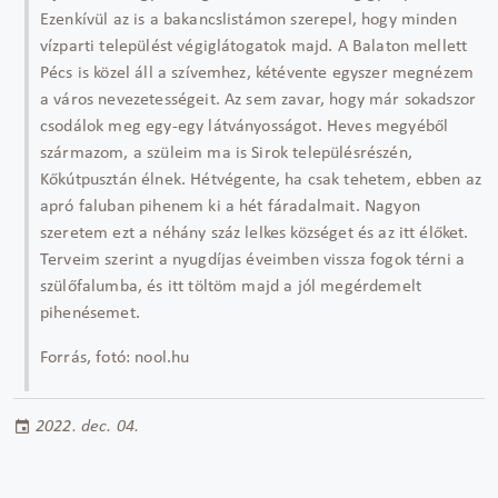
Ezenkívül az is a bakancslistámon szerepel, hogy minden
vízparti települést végiglátogatok majd. A Balaton mellett
Pécs is közel áll a szívemhez, kétévente egyszer megnézem
a város nevezetességeit. Az sem zavar, hogy már sokadszor
csodálok meg egy-egy látványosságot. Heves megyéből
származom, a szüleim ma is Sirok településrészén,
Kőkútpusztán élnek. Hétvégente, ha csak tehetem, ebben az
apró faluban pihenem ki a hét fáradalmait. Nagyon
szeretem ezt a néhány száz lelkes községet és az itt élőket.
Terveim szerint a nyugdíjas éveimben vissza fogok térni a
szülőfalumba, és itt töltöm majd a jól megérdemelt
pihenésemet.
Forrás, fotó: nool.hu
2022. dec. 04.