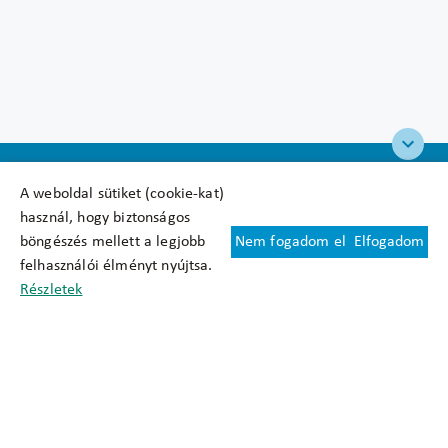
A weboldal sütiket (cookie-kat)
használ, hogy biztonságos
böngészés mellett a legjobb
Nem fogadom el
Elfogadom
Felhasználási feltételek
felhasználói élményt nyújtsa.
Cookie nyilatkozat
Részletek
Adatkezelési tájékoztató
Oldaltérkép
Közadatkereső