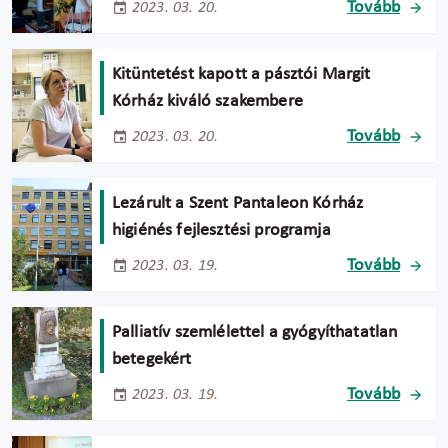
Tovább
2023. 03. 20.
Kitüntetést kapott a pásztói Margit
Kórház kiváló szakembere
Tovább
2023. 03. 20.
Lezárult a Szent Pantaleon Kórház
higiénés fejlesztési programja
Tovább
2023. 03. 19.
Palliatív szemlélettel a gyógyíthatatlan
betegekért
Tovább
2023. 03. 19.