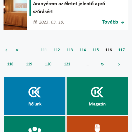
Aranyérem az életet jelentő apró
szúrásért
Tovább
2023. 03. 19.
…
111
112
113
114
115
116
117
…
118
119
120
121
Rólunk
Magazin