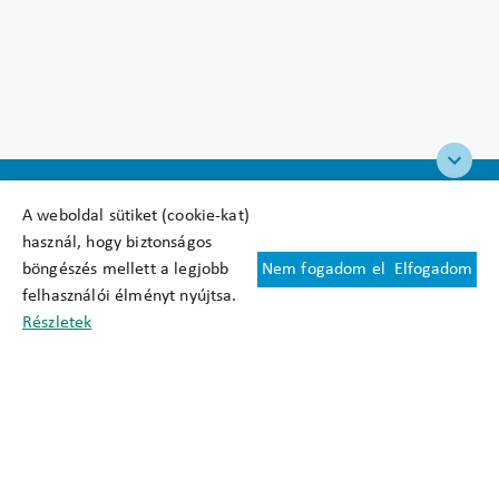
A weboldal sütiket (cookie-kat)
használ, hogy biztonságos
böngészés mellett a legjobb
Nem fogadom el
Elfogadom
Felhasználási feltételek
felhasználói élményt nyújtsa.
Cookie nyilatkozat
Részletek
Adatkezelési tájékoztató
Oldaltérkép
Közadatkereső