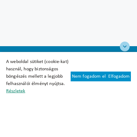
A weboldal sütiket (cookie-kat)
használ, hogy biztonságos
böngészés mellett a legjobb
Nem fogadom el
Elfogadom
Felhasználási feltételek
felhasználói élményt nyújtsa.
Cookie nyilatkozat
Részletek
Adatkezelési tájékoztató
Oldaltérkép
Közadatkereső