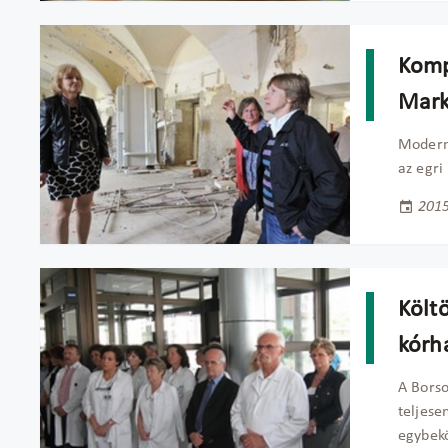
Komp
Mar
Modern
az egri
2015
Költö
kórh
A Bors
teljese
egybekö