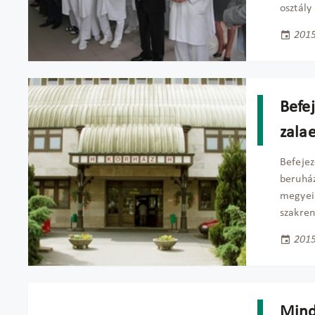
osztály
2015
Befej
zala
Befejez
beruház
megyei 
szakren
2015
Mind