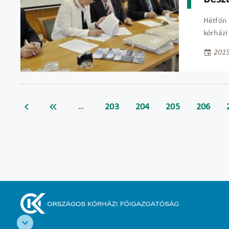
Hétfőn 
kórházi 
2015
203
204
205
206
…