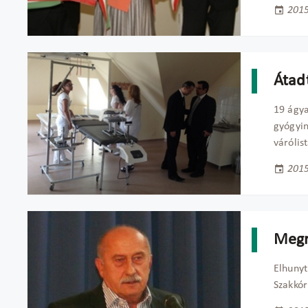
2015
Átad
19 ágya
gyógyin
várólis
2015
Megr
Elhunyt
Szakkór