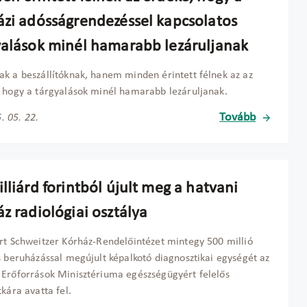
ázi adósságrendezéssel kapcsolatos
yalások minél hamarabb lezáruljanak
k a beszállítóknak, hanem minden érintett félnek az az
 hogy a tárgyalások minél hamarabb lezáruljanak.
Tovább
. 05. 22.
lliárd forintból újult meg a hatvani
z radiológiai osztálya
rt Schweitzer Kórház-Rendelőintézet mintegy 500 millió
s beruházással megújult képalkotó diagnosztikai egységét az
Erőforrások Minisztériuma egészségügyért felelős
tkára avatta fel.