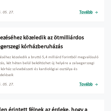
Tovább
. 05. 27.
ezéséhez közeledik az ötmilliárdos
egerszegi kórházberuházás
éséhez közeledik a bruttó 5,4 milliárd forintból megvalósuló
ás, két héten belül beköltözhet új helyére a zalaegerszegi
kórház szívsebészeti és kardiológiai osztálya és
deléseik
Tovább
. 05. 27.
en érintett félnek az érdeke, hogy a