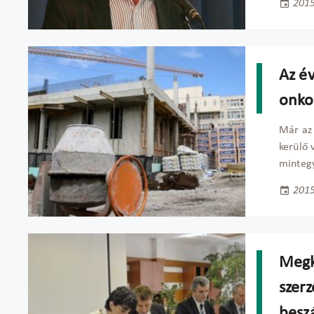
2015
Az é
onko
Már az 
kerülő 
mintegy
2015
Megk
szer
beszá