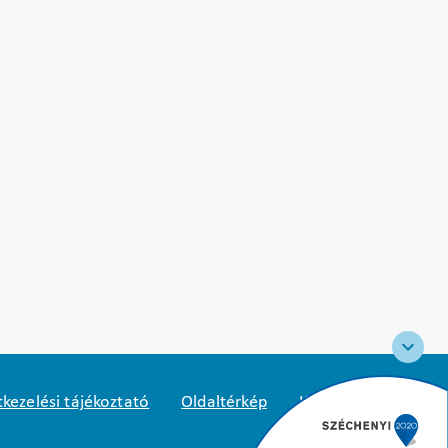
kezelési tájékoztató
Oldaltérkép
Közadatkereső