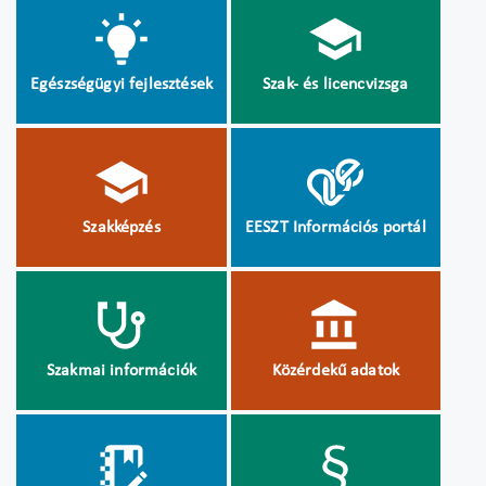
Egészségügyi fejlesztések
Szak- és licencvizsga
Szakképzés
EESZT Információs portál
Szakmai információk
Közérdekű adatok