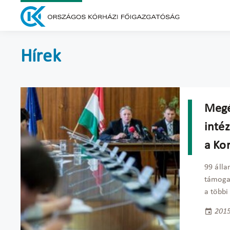
Hírek
Megé
inté
a Ko
99 álla
támogat
a többi
2015