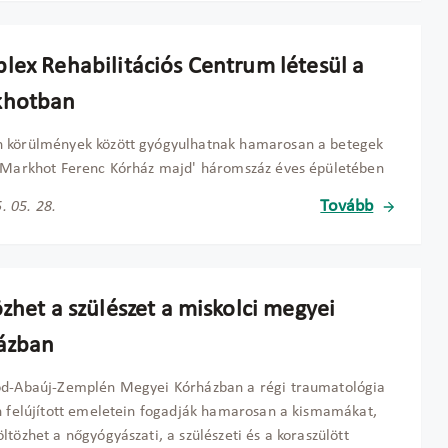
lex Rehabilitációs Centrum létesül a
khotban
 körülmények között gyógyulhatnak hamarosan a betegek
 Markhot Ferenc Kórház majd' háromszáz éves épületében
Tovább
. 05. 28.
zhet a szülészet a miskolci megyei
ázban
od-Abaúj-Zemplén Megyei Kórházban a régi traumatológia
n felújított emeletein fogadják hamarosan a kismamákat,
ltözhet a nőgyógyászati, a szülészeti és a koraszülött