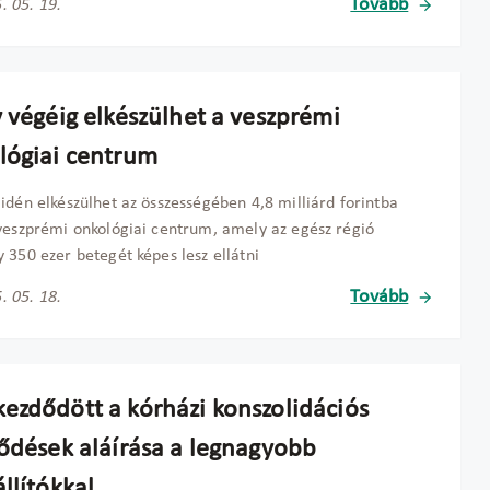
Tovább
. 05. 19.
v végéig elkészülhet a veszprémi
lógiai centrum
idén elkészülhet az összességében 4,8 milliárd forintba
veszprémi onkológiai centrum, amely az egész régió
 350 ezer betegét képes lesz ellátni
Tovább
. 05. 18.
ezdődött a kórházi konszolidációs
ződések aláírása a legnagyobb
llítókkal