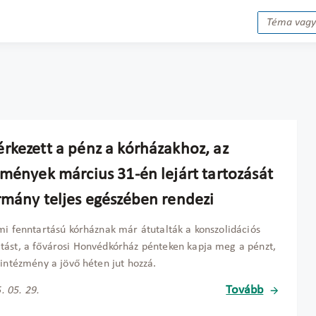
rkezett a pénz a kórházakhoz, az
zmények március 31-én lejárt tartozását
rmány teljes egészében rendezi
mi fenntartású kórháznak már átutalták a konszolidációs
ást, a fővárosi Honvédkórház pénteken kapja meg a pénzt,
 intézmény a jövő héten jut hozzá.
Tovább
. 05. 29.