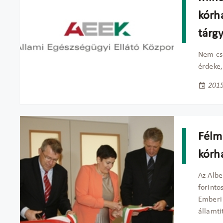
kórh
tárg
Nem csa
érdeke,
2015
Félmi
kórhá
Az Albe
forinto
Emberi 
államti