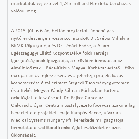
munkálatok végeztével 1,245 milliárd Ft értékű beruházás
valósul meg.
A 2015. július 6-án, hétfőn megtartott ünnepélyes
nyitórendezvényen köszöntőt mondott Dr. Svébis Mihály a
BKMK főigazgatója és Dr. Lénárt Endre, a Állami
Egészségügyi Ellátó Központ Dél-Alföldi Térségi
Igazgatóságának igazgatója, aki röviden bemutatta az
elmúlt időszak – Bács-Kiskun Megyei Kórházat érintő – főbb
európai uniós fejlesztéseit, és a jelenlegi projekt közös
közbeszerzése által érintett Szegedi Tudományegyetemen
és a Békés Megyei Pándy Kálmán Kórházban történő
onkológiai fejlesztéseket. Dr. Pajkos Gábor az
Onkoradiológiai Centrum osztályvezető főorvosa szakmailag
ismertette a projektet, majd Kampós Bence, a Varian
Medical Systems Hungary Kft. kereskedelmi igazgatója,
bemutatta a szállítandó onkológiai eszközöket és azok
újdonságait.