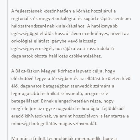
A fejlesztésnek köszönhetően a kórház hozzájárul a
regionális és megyei onkológiai és sugárterápiás centrum
hálózatrendszerének kialakításához. A hatékonyabb
egészségügyi ellátás hosszú távon eredményes, növeli az
onkológiai ellátást igénybe vevő lakosság
egészségnyereségét, hozzájárulva a rosszindulatú
daganatok okozta halálozás csökkentéséhez.
A Bács-Kiskun Megyei Kórház alapvető célja, hogy
elérhetővé tegye a térségben és az ellátási területen kívül
élő, daganatos betegségben szenvedők számára a
legmagasabb technikai színvonalú, progresszív
betegellátást. Ennek elengedhetetlen része, hogy
megfeleljen az egyre nagyobb technológiai fejlődésből
eredő kihívásoknak, valamint hosszútávon is fenntartsa a
minőségi betegellátás magas színvonalát.
Ma már a fejlett technológiák megengedik, hogy a