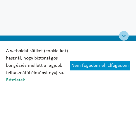
A weboldal sütiket (cookie-kat)
használ, hogy biztonságos
böngészés mellett a legjobb
Nem fogadom el
Elfogadom
Felhasználási feltételek
felhasználói élményt nyújtsa.
Cookie nyilatkozat
Részletek
Adatkezelési tájékoztató
Oldaltérkép
Közadatkereső