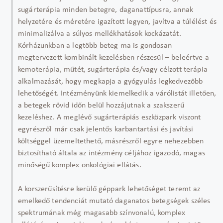
sugárterápia minden betegre, daganattípusra, annak
helyzetére és méretére igazított legyen, javítva a túlélést és
minimalizálva a súlyos mellékhatások kockázatát.
Kórházunkban a legtöbb beteg ma is gondosan
megtervezett kombinált kezelésben részesül – beleértve a
kemoterápia, műtét, sugárterápia és/vagy célzott terápia
alkalmazását, hogy megkapja a gyógyulás legkedvezőbb
lehetőségét. Intézményünk kiemelkedik a várólistát illetően,
a betegek rövid időn belül hozzájutnak a szakszerű
kezeléshez. A meglévő sugárterápiás eszközpark viszont
egyrészről már csak jelentős karbantartási és javítási
költséggel üzemeltethető, másrészről egyre nehezebben
biztosítható általa az intézmény céljához igazodó, magas
minőségű komplex onkológiai ellátás.
A korszerűsítésre kerülő géppark lehetőséget teremt az
emelkedő tendenciát mutató daganatos betegségek széles
spektrumának még magasabb színvonalú, komplex