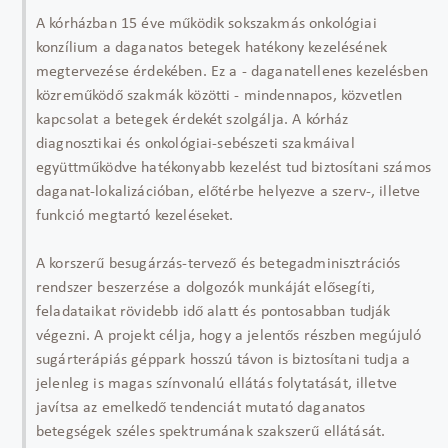
A kórházban 15 éve működik sokszakmás onkológiai
konzílium a daganatos betegek hatékony kezelésének
megtervezése érdekében. Ez a - daganatellenes kezelésben
közreműködő szakmák közötti - mindennapos, közvetlen
kapcsolat a betegek érdekét szolgálja. A kórház
diagnosztikai és onkológiai-sebészeti szakmáival
együttműködve hatékonyabb kezelést tud biztosítani számos
daganat-lokalizációban, előtérbe helyezve a szerv-, illetve
funkció megtartó kezeléseket.
A korszerű besugárzás-tervező és betegadminisztrációs
rendszer beszerzése a dolgozók munkáját elősegíti,
feladataikat rövidebb idő alatt és pontosabban tudják
végezni. A projekt célja, hogy a jelentős részben megújuló
sugárterápiás géppark hosszú távon is biztosítani tudja a
jelenleg is magas színvonalú ellátás folytatását, illetve
javítsa az emelkedő tendenciát mutató daganatos
betegségek széles spektrumának szakszerű ellátását.