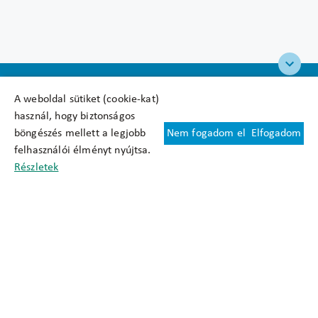
A weboldal sütiket (cookie-kat)
használ, hogy biztonságos
böngészés mellett a legjobb
Nem fogadom el
Elfogadom
Felhasználási feltételek
felhasználói élményt nyújtsa.
Cookie nyilatkozat
Részletek
Adatkezelési tájékoztató
Oldaltérkép
Közadatkereső
Akadálymentesítési nyilatkozat