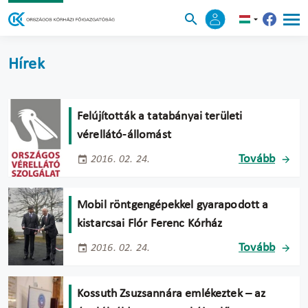
Hírek
Felújították a tatabányai területi
vérellátó-állomást
Tovább
2016. 02. 24.
Mobil röntgengépekkel gyarapodott a
kistarcsai Flór Ferenc Kórház
Tovább
2016. 02. 24.
Kossuth Zsuzsannára emlékeztek – az