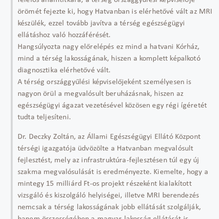
felelős államtitkára, a térség országgyűlési képviselője
örömét fejezte ki, hogy Hatvanban is elérhetővé vált az MRI
készülék, ezzel tovább javítva a térség egészségügyi
ellátáshoz való hozzáférését.
Hangsúlyozta nagy előrelépés ez mind a hatvani Kórház,
mind a térség lakosságának, hiszen a komplett képalkotó
diagnosztika elérhetővé vált.
A térség országgyűlési képviselőjeként személyesen is
nagyon örül a megvalósult beruházásnak, hiszen az
egészségügyi ágazat vezetésével közösen egy régi ígéretét
tudta teljesíteni.
Dr. Deczky Zoltán, az Állami Egészségügyi Ellátó Központ
térségi igazgatója üdvözölte a Hatvanban megvalósult
fejlesztést, mely az infrastruktúra-fejlesztésen túl egy új
szakma megvalósulását is eredményezte. Kiemelte, hogy a
mintegy 15 milliárd Ft-os projekt részeként kialakított
vizsgáló és kiszolgáló helyiségei, illetve MRI berendezés
nemcsak a térség lakosságának jobb ellátását szolgálják,