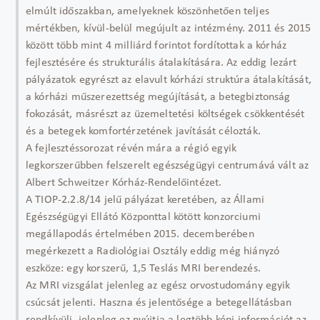
elmúlt időszakban, amelyeknek köszönhetően teljes
mértékben, kívül-belül megújult az intézmény. 2011 és 2015
között több mint 4 milliárd forintot fordítottak a kórház
fejlesztésére és strukturális átalakítására. Az eddig lezárt
pályázatok egyrészt az elavult kórházi struktúra átalakítását,
a kórházi műszerezettség megújítását, a betegbiztonság
fokozását, másrészt az üzemeltetési költségek csökkentését
és a betegek komfortérzetének javítását célozták.
A fejlesztéssorozat révén mára a régió egyik
legkorszerűbben felszerelt egészségügyi centrumává vált az
Albert Schweitzer Kórház-Rendelőintézet.
A TIOP-2.2.8/14 jelű pályázat keretében, az Állami
Egészségügyi Ellátó Központtal kötött konzorciumi
megállapodás értelmében 2015. decemberében
megérkezett a Radiológiai Osztály eddig még hiányzó
eszköze: egy korszerű, 1,5 Teslás MRI berendezés.
Az MRI vizsgálat jelenleg az egész orvostudomány egyik
csúcsát jelenti. Haszna és jelentősége a betegellátásban