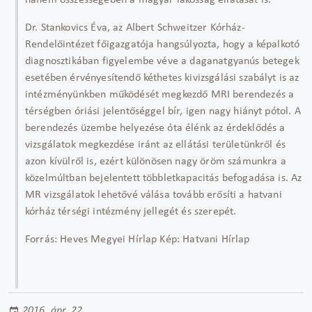
hanem összességében a magyar lakosság ellátását is.
Dr. Stankovics Éva, az Albert Schweitzer Kórház-
Rendelőintézet főigazgatója hangsúlyozta, hogy a képalkotó
diagnosztikában figyelembe véve a daganatgyanús betegek
esetében érvényesítendő kéthetes kivizsgálási szabályt is az
intézményünkben működését megkezdő MRI berendezés a
térségben óriási jelentőséggel bír, igen nagy hiányt pótol. A
berendezés üzembe helyezése óta élénk az érdeklődés a
vizsgálatok megkezdése iránt az ellátási területünkről és
azon kívülről is, ezért különösen nagy öröm számunkra a
közelmúltban bejelentett többletkapacitás befogadása is. Az
MR vizsgálatok lehetővé válása tovább erősíti a hatvani
kórház térségi intézmény jellegét és szerepét.
Forrás: Heves Megyei Hírlap Kép: Hatvani Hírlap
2016. ápr. 22.