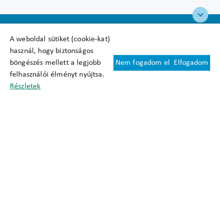
A weboldal sütiket (cookie-kat)
használ, hogy biztonságos
böngészés mellett a legjobb
Nem fogadom el
Elfogadom
Felhasználási feltételek
felhasználói élményt nyújtsa.
Cookie nyilatkozat
Részletek
Adatkezelési tájékoztató
Oldaltérkép
Közadatkereső
Akadálymentesítési nyilatkozat
Impresszum