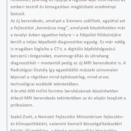
rendkívüli, jelenleg ez nyújtja a legtöbb képi információt az
emberi testről és kimagaslóan megbízható eredményt
biztosít.
Az új berendezés, amelyet a Siemens szállított, egyúttal azt
a fejlesztést „koronázza meg”, amelynek köszönhetően már
a tavalyi évben egyetlen helyre – a főépület földszintjére
került a teljes képalkotó diagnosztikai egység. Ez már eddig
is magában foglalta a CT-t, a digitális képfeldolgozású
korszerű röntgeneket, mammográfiás és ultrahang
diagnosztikát – mostantól pedig az új MRI berendezést is. A
Radiológiai Osztály így egyedülálló műszaki színvonalat
képvisel a régióban mind építészetileg, mind orvos
technológiai eszközök tekintetében.
A bruttó 400 millió forintos beruházásnak köszönhetően
érkező MRI berendezés tekintetében az év elején lezajlott a
próbaüzem.
Szabó Zsolt, a Nemzeti Fejlesztési Minisztérium fejlesztés–
és klímapolitikáért, valamint kiemelt közszolgáltatásokért