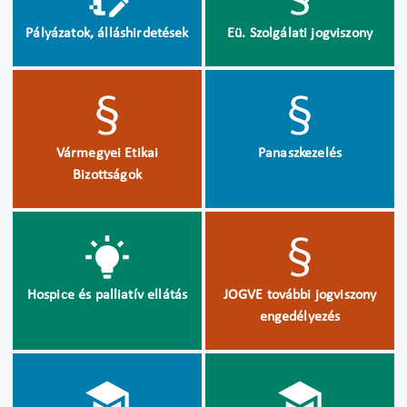
Pályázatok, álláshirdetések
Eü. Szolgálati jogviszony
Vármegyei Etikai
Panaszkezelés
Bizottságok
Hospice és palliatív ellátás
JOGVE további jogviszony
engedélyezés