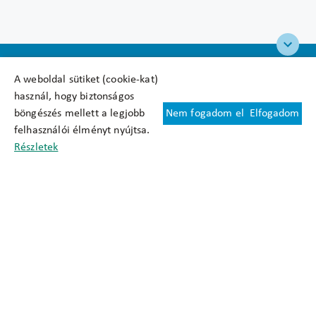
A weboldal sütiket (cookie-kat)
használ, hogy biztonságos
böngészés mellett a legjobb
Nem fogadom el
Elfogadom
Felhasználási feltételek
felhasználói élményt nyújtsa.
Cookie nyilatkozat
Részletek
Adatkezelési tájékoztató
Oldaltérkép
Közadatkereső
Akadálymentesítési nyilatkozat