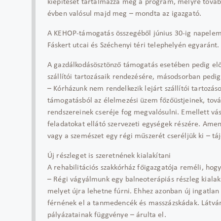
kiépítését tartalmazza még a program, melyre tovább
évben valósul majd meg – mondta az igazgató.
A KEHOP-támogatás összegéből június 30-ig napelemes
Fáskert utcai és Széchenyi téri telephelyén egyaránt.
A gazdálkodásösztönző támogatás esetében pedig elő
szállítói tartozásaik rendezésére, másodsorban pedig
– Kórházunk nem rendelkezik lejárt szállítói tartozások
támogatásból az élelmezési üzem főzőüstjeinek, tov
rendszereinek cseréje fog megvalósulni. Emellett vá
feladatokat ellátó szervezeti egységek részére. Ame
vagy a szemészet egy régi műszerét cseréljük ki – tá
Új részleget is szeretnének kialakítani
A rehabilitációs szakkórház főigazgatója reméli, hogy
– Régi vágyálmunk egy balneo­terápiás részleg kialak
melyet újra lehetne fúrni. Ehhez azonban új ingatla
férnének el a tanmedencék és masszázskádak. Látvá
pályázatainak függvénye – árulta el.