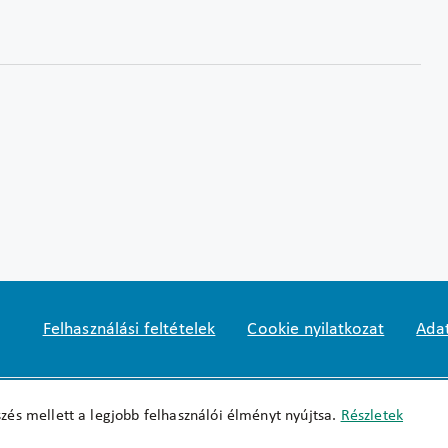
Felhasználási feltételek
Cookie nyilatkozat
Adat
Impresszum
okfo@okfo.gov.hu
+361 356 152
zés mellett a legjobb felhasználói élményt nyújtsa.
Részletek