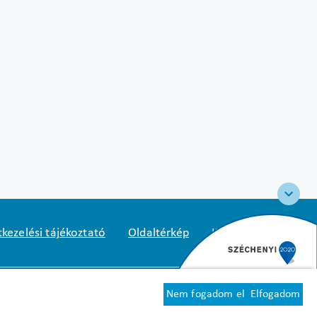
kezelési tájékoztató
Oldaltérkép
Közadatkereső
2
1125 Budapest, Diós árok 3.
Nem fogadom el
Elfogadom