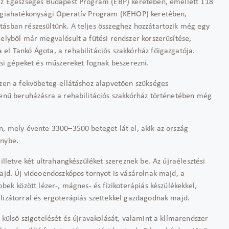
 az Egészséges Budapest Program (EBP) keretében, emellett 118
ergiahatékonysági Operatív Program (KEHOP) keretében,
tásban részesültünk. A teljes összeghez hozzátartozik még egy
melyből már megvalósult a fűtési rendszer korszerűsítése,
el Tankó Ágota, a rehabilitációs szakkórház főigazgatója.
osi gépeket és műszereket fognak beszerezni.
szen a fekvőbeteg-ellátáshoz alapvetően szükséges
umenű beruházásra a rehabilitációs szakkórház történetében még
n, mely évente 3300–3500 beteget lát el, akik az ország
énybe.
illetve két ultrahangkészüléket szereznek be. Az újraélesztési
majd. Új videoendoszkópos tornyot is vásárolnak majd, a
bek között lézer-, mágnes- és fizikote­rápiás készülékekkel,
lizátorral és ergoterápiás szettekkel gazdagodnak majd.
 külső szigetelését és újravakolását, valamint a klímarendszer