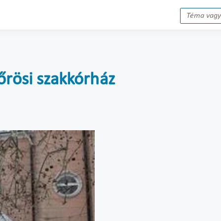
őrösi szakkórház