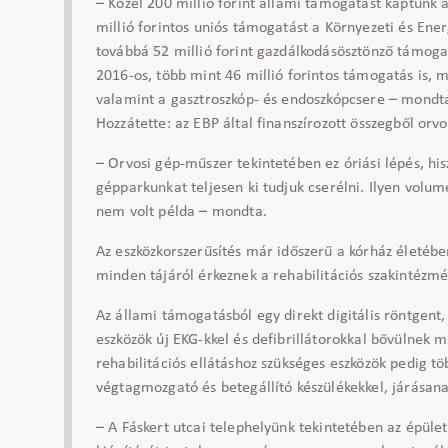
– Közel 200 millió forint állami támogatást kaptunk
millió forintos uniós támogatást a Környezeti és En
továbbá 52 millió forint gazdálkodásösztönző támoga
2016-os, több mint 46 millió forintos támogatás is, 
valamint a gasztroszkóp- és endoszkópcsere – mondta 
Hozzátette: az EBP által finanszírozott összegből orv
– Orvosi gép-műszer tekintetében ez óriási lépés, hi
gépparkunkat teljesen ki tudjuk cserélni. Ilyen vol
nem volt példa – mondta.
Az eszközkorszerűsítés már időszerű a kórház életébe
minden tájáról érkeznek a rehabilitációs szakintézm
Az állami támogatásból egy direkt digitális röntgent, 
eszközök új EKG-kkel és defibrillátorokkal bővülnek 
rehabilitációs ellátáshoz szükséges eszközök pedig töb
végtagmozgató és betegállító készülékekkel, járásana
– A Fáskert utcai telephelyünk tekintetében az épület