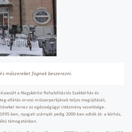
t és műszereket fognak beszerezni.
észesült a Nagykőrösi Reha­bilitációs Szakkórház és
teg-ellátás orvosi műszerparkjának teljes megújítását,
ztéseket tervez az egészségügyi intézmény vezetősége.
1995-ben, nyugati szárnyát pedig 2000-ben adták át: a kórház,
tékű támogatásban.