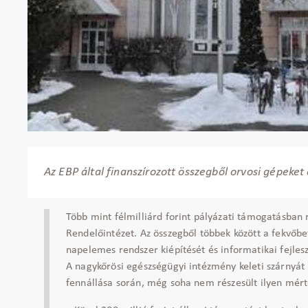
Az EBP által finanszírozott összegből orvosi gépeke
Több mint félmilliárd forint pályázati támogatásban r
Rendelőintézet. Az összegből többek között a fekvőbe
napelemes rendszer kiépítését és informatikai fejles
A nagykőrösi egészségügyi intézmény keleti szárnyát 
fennállása során, még soha nem részesült ilyen mér