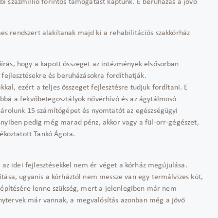
i százmillió forintos támogatást kaptunk. E beruházás a jövő
 rendszert alakítanak majd ki a rehabilitációs szakkórház
írás, hogy a kapott összeget az intézmények elsősorban
 fejlesztésekre és beruházásokra fordíthatják.
kal, ezért a teljes összeget fejlesztésre tudjuk fordítani. E
ábbá a fekvőbetegosztályok nővérhívó és az ágytálmosó
sárolunk 15 számítógépet és nyomtatót az egészségügyi
nnyiben pedig még marad pénz, akkor vagy a fül-orr-gégészet,
jékoztatott Tankó Ágota.
 az idei fejlesztésekkel nem ér véget a kórház megújulása.
ítása, ugyanis a kórháztól nem messze van egy termálvizes kút,
n építésére lenne szükség, mert a jelenlegiben már nem
nytervek már vannak, a megvalósítás azonban még a jövő