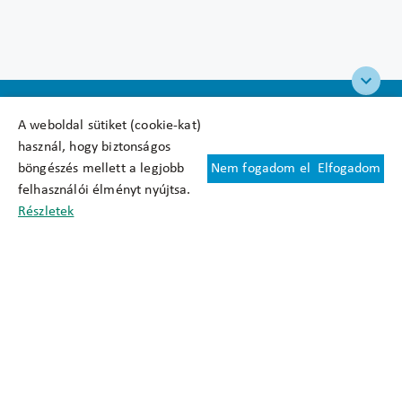
A weboldal sütiket (cookie-kat)
használ, hogy biztonságos
böngészés mellett a legjobb
Nem fogadom el
Elfogadom
Felhasználási feltételek
felhasználói élményt nyújtsa.
Cookie nyilatkozat
Részletek
Adatkezelési tájékoztató
Oldaltérkép
Közadatkereső
Akadálymentesítési nyilatkozat