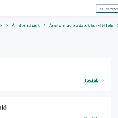
ok
Árinformációk
Árinformáció adatok közzététele
Tovább
aló