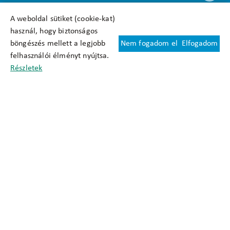
A weboldal sütiket (cookie-kat)
használ, hogy biztonságos
böngészés mellett a legjobb
Nem fogadom el
Elfogadom
Felhasználási feltételek
felhasználói élményt nyújtsa.
Cookie nyilatkozat
Részletek
Adatkezelési tájékoztató
Oldaltérkép
Közadatkereső
Akadálymentesítési nyilatkozat
Impresszum
okfo@okfo.gov.hu