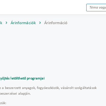
ok
Árinformációk
Árinformáció
yűjtés letölthető programjai
 a beszerzett anyagok, fogyóeszközök, vásárolt szolgáltatások
s beszerzései alapján.
zzük: