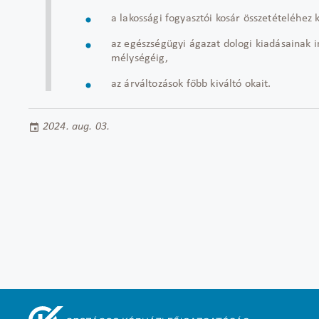
a lakossági fogyasztói kosár összetételéhez
az egészségügyi ágazat dologi kiadásainak in
mélységéig,
az árváltozások főbb kiváltó okait.
2024. aug. 03.