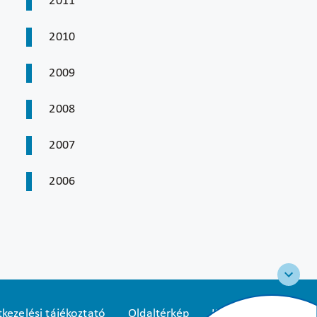
2011
2010
2009
2008
2007
2006
kezelési tájékoztató
Oldaltérkép
Közadatkereső