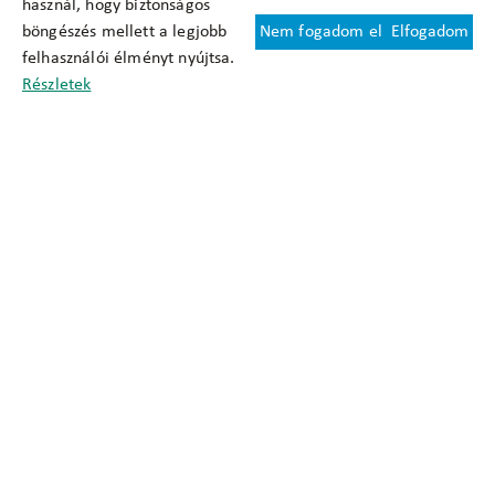
használ, hogy biztonságos
böngészés mellett a legjobb
Nem fogadom el
Elfogadom
Felhasználási feltételek
felhasználói élményt nyújtsa.
Cookie nyilatkozat
Részletek
Adatkezelési tájékoztató
Oldaltérkép
Közadatkereső
Akadálymentesítési nyilatkozat
Impresszum
okfo@okfo.gov.hu
+361 356 1522