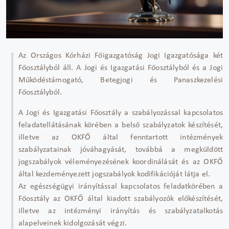
Az Országos Kórházi Főigazgatóság Jogi Igazgatósága két
Főosztályból áll. A Jogi és Igazgatási Főosztályból és a Jogi
Működéstámogató, Betegjogi és Panaszkezelési
Főosztályból.
A Jogi és Igazgatási Főosztály a szabályozással kapcsolatos
feladatellátásának körében a belső szabályzatok készítését,
illetve az OKFŐ által fenntartott intézmények
szabályzatainak jóváhagyását, továbbá a megküldött
jogszabályok véleményezésének koordinálását és az OKFŐ
által kezdeményezett jogszabályok kodifikációját látja el.
Az egészségügyi irányítással kapcsolatos feladatkörében a
Főosztály az OKFŐ által kiadott szabályozók előkészítését,
illetve az intézményi irányítás és szabályzatalkotás
alapelveinek kidolgozását végzi.